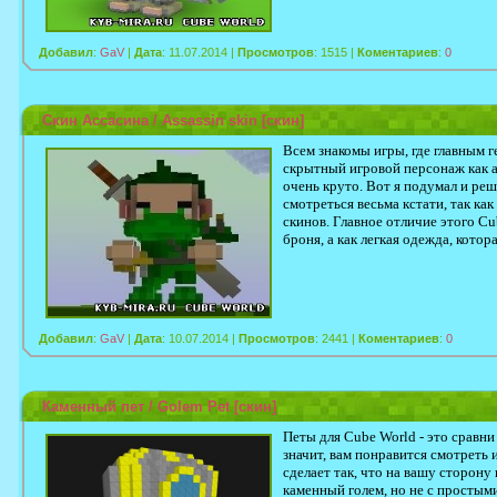
Добавил
:
GaV
|
Дата
: 11.07.2014 |
Просмотров
: 1515 |
Коментариев
:
0
Скин Ассасина / Assassin skin [скин]
Всем знакомы игры, где главным г
скрытный игровой персонаж как а
очень круто. Вот я подумал и реш
смотреться весьма кстати, так ка
скинов. Главное отличие этого Cu
броня, а как легкая одежда, котор
Добавил
:
GaV
|
Дата
: 10.07.2014 |
Просмотров
: 2441 |
Коментариев
:
0
Каменный пет / Golem Pet [скин]
Петы для Cube World - это сравни
значит, вам понравится смотреть 
сделает так, что на вашу сторону 
каменный голем, но не с простым