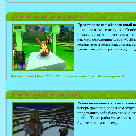
Обновленный пак скинов Cube World
Представляю вам
обновленный п
полагается стал еще лучше. Особе
остальных заключается в том, что
как многочисленные Cube World п
колоритнее и более классными, ве
узнаваемы, что играть ими одно у
Добавил
:
GaV
|
Дата
: 23.06.2014 |
Просмотров
: 1696 |
Коментариев
:
0
Рыбы покемоны [пак скинов рыб]
Рыбы покемоны
- это нечто ново
теперь даже под водой вам будут
представить себе было сложно, в
рыбой. Такое рабы может вас как 
будьте готовы ко всему.