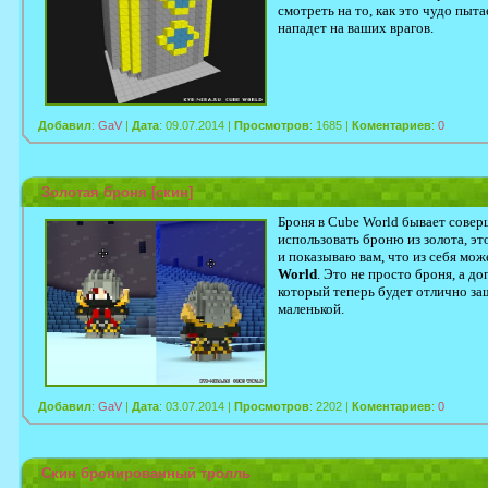
смотреть на то, как это чудо пыт
нападет на ваших врагов.
Добавил
:
GaV
|
Дата
: 09.07.2014 |
Просмотров
: 1685 |
Коментариев
:
0
Золотая броня [скин]
Броня в Cube World бывает соверш
использовать броню из золота, эт
и показываю вам, что из себя мо
World
. Это не просто броня, а д
который теперь будет отлично за
маленькой.
Добавил
:
GaV
|
Дата
: 03.07.2014 |
Просмотров
: 2202 |
Коментариев
:
0
Скин бронированный тролль