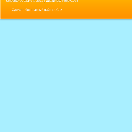
Kmechte.uCoz.Ru ©
2012 | Дизайнер: Frolov1028
Сделать
бесплатный сайт
с
uCoz