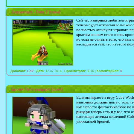
Juggernaut - Dota 2 [скин]
Сей час наверняка любитель играть
теперь будет открытая возможно
полностью копируют игрового пе
крытым воином стало очень прост
но если не считать того, что вам
насладиться тем, что из этого пол
Добавил
:
GaV
|
Дата
: 12.07.2014 |
Просмотров
: 3016 |
Коментариев
:
0
Броня Пита рыцаря [скин]
Если вы играете в игру Cube Wor
наверняка должны знать о том, ч
имел просто фантастическую по 
рыцаря
теперь есть и у вас, что 
настоящая легенда вселенной Cub
уникальной броней.