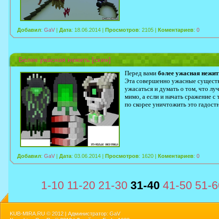
Добавил
:
GaV
|
Дата
: 18.06.2014 |
Просмотров
: 2105 |
Коментариев
:
0
Более ужасная нежить [скин]
Перед вами
более ужасная нежит
Эта совершенно ужасные существа
ужасаться и думать о том, что лу
мимо, а если и начать сражение с 
по скорее уничтожить это гадост
Добавил
:
GaV
|
Дата
: 03.06.2014 |
Просмотров
: 1620 |
Коментариев
:
0
1-10
11-20
21-30
31-40
41-50
51-6
KUB-MIRA.RU ©
2012 | Администратор: GaV