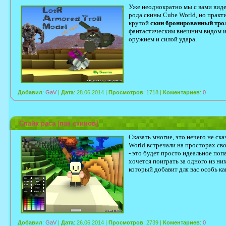
Уже неоднократно мы с вами видел
рода скины Cube World, но практи
крутой
скин бронированный тро
фантастическим внешним видом и
оружием и силой удара.
Добавил
:
GaV
|
Дата
: 28.06.2014 |
Просмотров
: 1718 |
Коментариев
:
0
Спайк раса [пак скинов]
Сказать многие, это нечего не ска
World встречали на просторах св
- это будет просто идеальное поп
хочется поиграть за одного из ни
который добавит для вас особь ка
Добавил
:
GaV
|
Дата
: 26.06.2014 |
Просмотров
: 2739 |
Коментариев
:
0