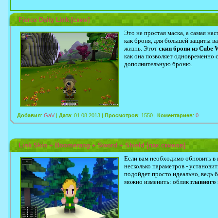
Fierce Deity Link [скин]
Это не простая маска, а самая н
как броня, для большей защиты ва
жизнь. Этот
скин брони из Cube 
как она позволяет одновременно 
дополнительную броню.
Добавил
:
GaV
|
Дата
: 01.08.2013 |
Просмотров
: 1550 |
Коментариев
:
0
Link Skin + Boomerang + Sword + Shield [пак скинов]
Если вам необходимо обновить в 
несколько параметров - установит
подойдет просто идеально, ведь 
можно изменить: облик
главного 