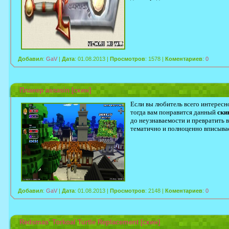
Добавил
:
GaV
|
Дата
: 01.08.2013 |
Просмотров
: 1578 |
Коментариев
:
0
Планер assasin [скин]
Если вы любитель всего интересно
тогда вам понравится данный
ски
до неузнаваемости и превратить в
тематично и полноценно вписыва
Добавил
:
GaV
|
Дата
: 01.08.2013 |
Просмотров
: 2148 |
Коментариев
:
0
Redsmas' Torkoal Turtle Replacement [скин]