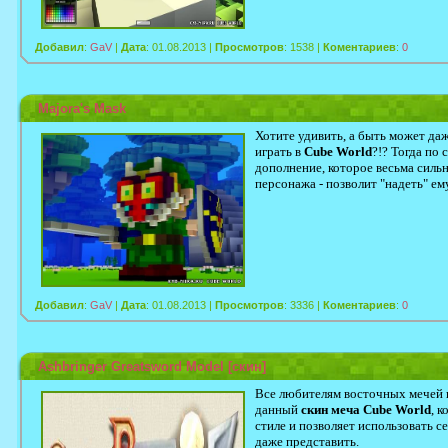
Добавил
:
GaV
|
Дата
: 01.08.2013 |
Просмотров
: 1538 |
Коментариев
:
0
Majora's Mask
Хотите удивить, а быть может даж
играть в
Cube World
?!? Тогда по
дополнение, которое весьма силь
персонажа - позволит "надеть" е
Добавил
:
GaV
|
Дата
: 01.08.2013 |
Просмотров
: 3336 |
Коментариев
:
0
Ashbringer Greatsword Model [скин]
Все любителям восточных мечей 
данный
скин меча Cube World
, 
стиле и позволяет использовать с
даже представить.