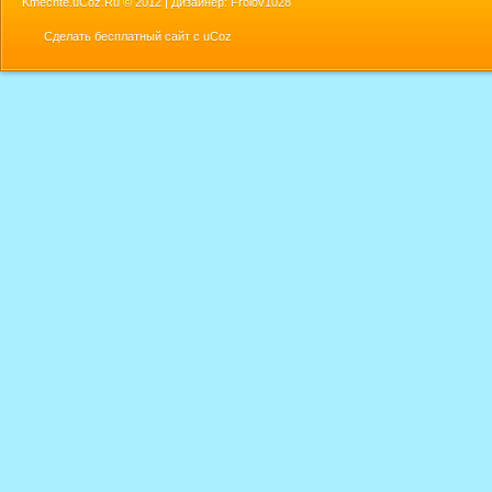
Kmechte.uCoz.Ru ©
2012 | Дизайнер: Frolov1028
Сделать
бесплатный сайт
с
uCoz