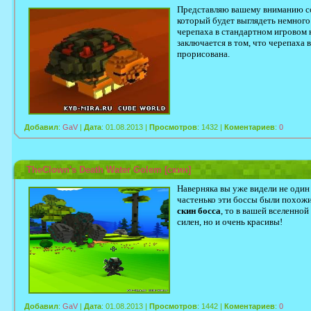
Представляю вашему вниманию 
который будет выглядеть немного
черепаха в стандартном игровом 
заключается в том, что черепаха 
прорисована.
Добавил
:
GaV
|
Дата
: 01.08.2013 |
Просмотров
: 1432 |
Коментариев
:
0
TheClown's Death Water Golem [скин]
Наверняка вы уже видели не один
частенько эти боссы были похожи
скин босса
, то в вашей вселенной
силен, но и очень красивы!
Добавил
:
GaV
|
Дата
: 01.08.2013 |
Просмотров
: 1442 |
Коментариев
:
0