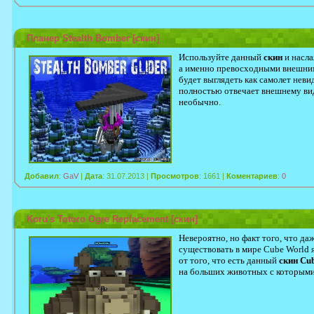
Планер Stealth Bomber [скин]
Используйте данный
скин
и насла
а именно превосходными внешним
будет выглядеть как самолет невид
полностью отвечает внешнему вид
необычно.
Добавил
:
GaV
|
Дата
: 31.07.2013 |
Просмотров
: 1661 |
Коментариев
:
0
Koru's Totoro Ogre Replacement [скин]
Невероятно, но факт того, что д
существовать в мире Cube World 
от того, что есть данный
скин Cu
на больших животных с которыми 