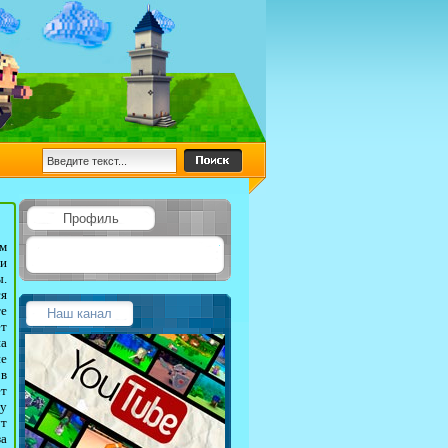
Профиль
ам
 и
ы.
ся
те
Наш канал
ет
на
не
 в
ет
ту
ут
за