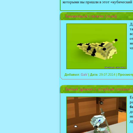
которыми вы пришли в этот «кубический
Банановый слизняк [скин]
Д
т
в
о
м
ч
Добавил
:
GaV
|
Дата
: 29.07.2014 |
Просмот
Белый дракон с голубым глазами [
Е
р
б
д
н
д