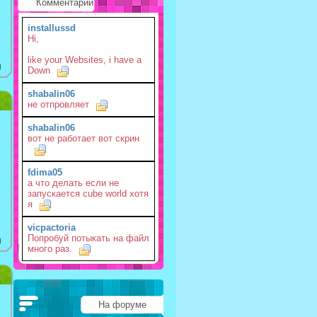
Комментарии
installussd
Hi,
like your Websites, i have a
Down
shabalin06
не отпровляет
shabalin06
вот не работает вот скрин
fdima05
а что делать если не
запускается cube world хотя
я
vicpactoria
Попробуй потыкать на файл
много раз.
На форуме