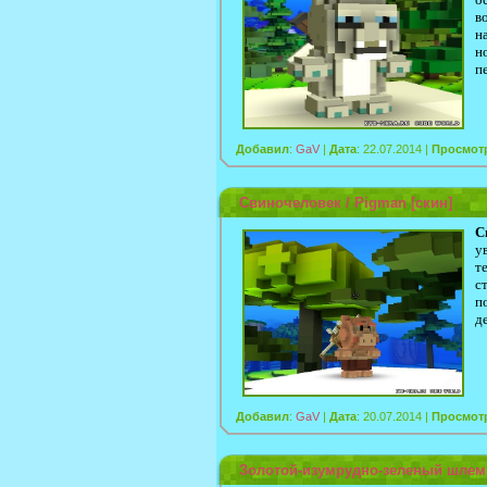
в
н
н
п
Добавил
:
GaV
|
Дата
: 22.07.2014 |
Просмот
Свиночеловек / Pigman [скин]
С
у
т
с
п
д
Добавил
:
GaV
|
Дата
: 20.07.2014 |
Просмот
Золотой-изумрудно-зеленый шлем 