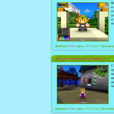
В
и
с
у
и
н
Добавил
:
GaV
|
Дата
: 18.07.2014 |
Просмот
Скачать аниме скин Курапика
С
п
к
в
д
н
Добавил
:
GaV
|
Дата
: 17.07.2014 |
Просмот