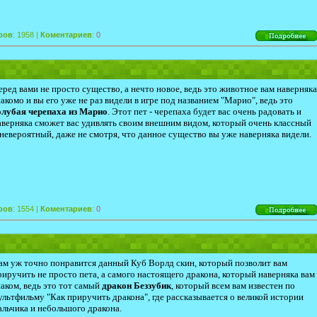
ров
: 1958 |
Коментариев
:
0
еред вами не просто существо, а нечто новое, ведь это животное вам наверняка
накомо и вы его уже не раз видели в игре под названием "Марио", ведь это
олубая черепаха из Марио
. Этот пет - черепаха будет вас очень радовать и
аверняка сможет вас удивлять своим внешним видом, который очень классный
 невероятный, даже не смотря, что данное существо вы уже наверняка видели.
ров
: 1554 |
Коментариев
:
0
ам уж точно понравится данный Куб Ворлд скин, который позволит вам
риручить не просто пета, а самого настоящего дракона, который наверняка вам
наком, ведь это тот самый
дракон Беззубик
, который всем вам известен по
ультфильму "Как приручить дракона", где рассказывается о великой истории
альчика и небольшого дракона.