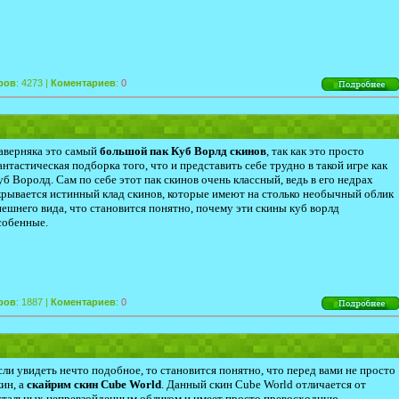
ров
: 4273 |
Коментариев
:
0
аверняка это самый
большой пак Куб Ворлд скинов
, так как это просто
антастическая подборка того, что и представить себе трудно в такой игре как
уб Воролд. Сам по себе этот пак скинов очень классный, ведь в его недрах
крывается истинный клад скинов, которые имеют на столько необычный облик
нешнего вида, что становится понятно, почему эти скины куб ворлд
собенные.
ров
: 1887 |
Коментариев
:
0
сли увидеть нечто подобное, то становится понятно, что перед вами не просто
кин, а
cкайрим скин Cube World
. Данный скин Cube World отличается от
стальных непревзойденным обликом и имеет просто превосходную