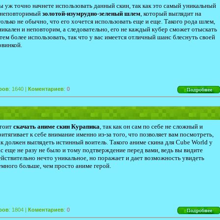
ы уж точно начнете использовать данный скин, так как это самый уникальный
 неповторимый
золотой-изумрудно-зеленый шлем
, который выглядит на
только не обычно, что его хочется использовать еще и еще. Такого рода шлем,
никален и неповторим, а следовательно, его не каждый кубер сможет отыскать
 тем более использовать, так что у вас имеется отличный шанс блеснуть своей
овинкой.
ров
: 1640 |
Коментариев
:
0
тоит
скачать аниме скин Курапика
, так как он сам по себе не сложный и
ритягивает к себе внимание именно из-за того, что позволяет вам посмотреть,
ак должен выглядеть истинный воитель. Такого аниме скина для Cube World у
ас еще не разу не было и тому подтверждение перед вами, ведь вы видите
ействительно нечто уникальное, но поражает и дает возможность увидеть
емного больше, чем просто аниме герой.
ров
: 1804 |
Коментариев
:
0