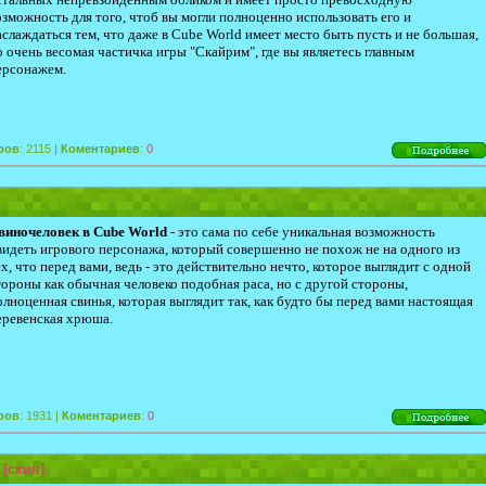
озможность для того, чтоб вы могли полноценно использовать его и
аслаждаться тем, что даже в Cube World имеет место быть пусть и не большая,
о очень весомая частичка игры "Скайрим", где вы являетесь главным
ерсонажем.
ров
: 2115 |
Коментариев
:
0
виночеловек в Cube World
- это сама по себе уникальная возможность
видеть игрового персонажа, который совершенно не похож не на одного из
ех, что перед вами, ведь - это действительно нечто, которое выглядит с одной
тороны как обычная человеко подобная раса, но с другой стороны,
олноценная свинья, которая выглядит так, как будто бы перед вами настоящая
еревенская хрюша.
ров
: 1931 |
Коментариев
:
0
[скин]