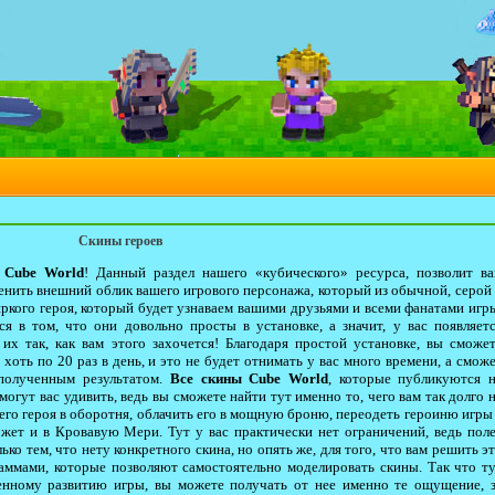
Скины героев
 Cube World
! Данный раздел нашего «кубического» ресурса, позволит в
нить внешний облик вашего игрового персонажа, который из обычной, серой
яркого героя, который будет узнаваем вашими друзьями и всеми фанатами игр
я в том, что они довольно просты в установке, а значит, у вас появляет
их так, как вам этого захочется! Благодаря простой установке, вы сможе
хоть по 20 раз в день, и это не будет отнимать у вас много времени, а смож
 полученным результатом.
Все скины Cube World
, которые публикуются 
огут вас удивить, ведь вы сможете найти тут именно то, чего вам так долго 
его героя в оборотня, облачить его в мощную броню, переодеть героиню игры
жет и в Кровавую Мери. Тут у вас практически нет ограничений, ведь пол
ко тем, что нету конкретного скина, но опять же, для того, что вам решить э
аммами, которые позволяют самостоятельно моделировать скины. Так что т
енному развитию игры, вы можете получать от нее именно те ощущение, 