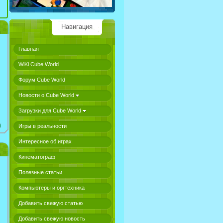
Навигация
Главная
WiKi Cube World
Форум Cube World
Новости о Cube World
Загрузки для Cube World
Игры в реальности
Интересное об играх
Кинематограф
Полезные статьи
Компьютеры и оргтехника
Добавить свежую статью
Добавить свежую новость