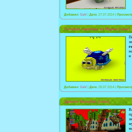
Добавил
:
GaV
|
Дата
: 27.07.2014 |
Просмот
Голубая черепаха из Марио [скин]
П
з
г
н
и
Добавил
:
GaV
|
Дата
: 26.07.2014 |
Просмот
Дракон Беззубик [скин]
В
п
з
м
м