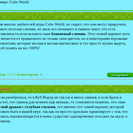
 мир» Cube World.
ля многих любителей игры Cube World, не секрет, что они могут приручить
акого пета как слизняк, но мало кто понимает и главное знает, что есть
озможность использовать скин
банановый слизняк
. Этот новый вариант пета
тличается от привычного не только свои цветом, но и некоторыми игровыми
оментами, которые весьма и весьма впечатляют и это просто нужно видеть,
тоб понять на все 100%!
ров
: 1779 |
Коментариев
:
0
скин]
сли разобраться, то в Куб Ворлд не так уж и много скинов, а если брать в
асчет, что скинов для нежити еще меньше, то становится понятно, что скин
елый дракон с голубым глазами
, это именно тот самый вариант, который
олжен быть в вашей игре, так как он просто идеально гармонирует с тем, что
ежить перевоплощается в некое существо одновременно похожее на акулу и
ракона.