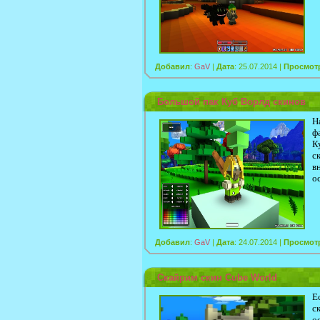
Добавил
:
GaV
|
Дата
: 25.07.2014 |
Просмот
Большой пак Куб Ворлд скинов
Н
ф
К
с
в
о
Добавил
:
GaV
|
Дата
: 24.07.2014 |
Просмот
Скайрим скин Cube World
Е
с
о