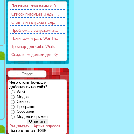
Помогите, проблемы с D...
Список питомцев и еды ...
Стоит ли запускать сер...
Проблема с запуском иг...
Начинаем играть War Th...
Трейнер для Cube World
Создаю модельки для Ку...
Опрос
Чего стоит больше
добавлять на сайт?
WiKi
Модов
Скинов
Программ
Серверов
Моделей оружия
Результаты
|
Архив опросов
Всего ответов:
1089