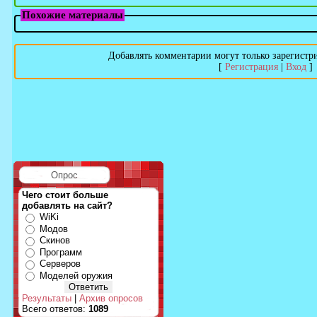
Похожие материалы
Добавлять комментарии могут только зарегистр
[
Регистрация
|
Вход
]
Опрос
Чего стоит больше
добавлять на сайт?
WiKi
Модов
Скинов
Программ
Серверов
Моделей оружия
Результаты
|
Архив опросов
Всего ответов:
1089