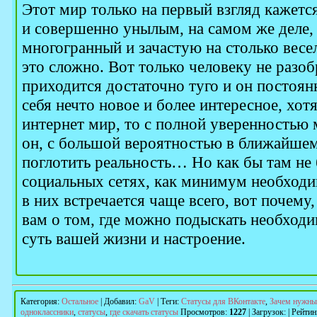
Этот мир только на первый взгляд кажет
и совершенно унылым, на самом же деле,
многогранный и зачастую на столько весел
это сложно. Вот только человеку не разо
приходится достаточно туго и он постоян
себя нечто новое и более интересное, хотя
интернет мир, то с полной уверенностью 
он, с большой вероятностью в ближайше
поглотить реальность… Но как бы там не 
социальных сетях, как минимум необходи
в них встречается чаще всего, вот почему,
вам о том, где можно подыскать необход
суть вашей жизни и настроение.
Категория
:
Остальное
|
Добавил
:
GaV
|
Теги
:
Статусы для ВКонтакте
,
Зачем нужны
одноклассники
,
статусы
,
где скачать статусы
Просмотров
:
1227
|
Загрузок
:
|
Рейтин