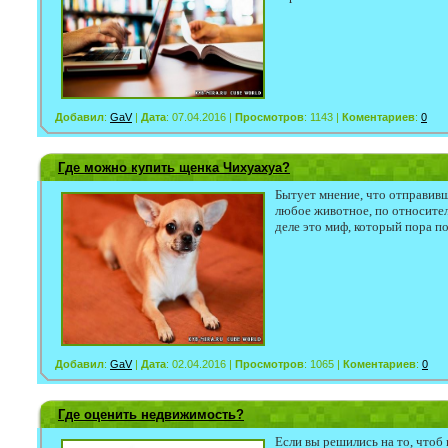
Добавил
:
GaV
|
Дата
: 07.04.2016 |
Просмотров
: 1143 |
Коментариев
:
0
Где можно купить щенка Чихуахуа?
Бытует мнение, что отправив
любое животное, по относител
деле это миф, который пора 
Добавил
:
GaV
|
Дата
: 02.04.2016 |
Просмотров
: 1065 |
Коментариев
:
0
Где оценить недвижимость?
Если вы решились на то, чтоб