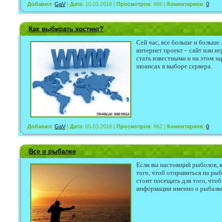
Добавил
:
GaV
|
Дата
: 10.03.2016 |
Просмотров
: 966 |
Коментариев
:
0
Как выбирать хостинг?
Сей час, все больше и больше
интернет проект – сайт или и
стать известными и на этом за
нюансах в выборе сервера.
Добавил
:
GaV
|
Дата
: 05.03.2016 |
Просмотров
: 962 |
Коментариев
:
0
Все о рыбалке
Если вы настоящий рыболов, 
того, чтоб отправиться на рыб
стоит посещать для того, что
информации именно о рыбалке 