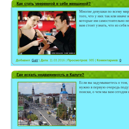
Как стать уверенной в себе женщиной?
Многие девушки по всему миру
того, что у них так или иначе
которые им самостоятельно н
вам стоит узнать, что из себ
Добавил
:
GaV
|
Дата
: 11.03.2016 |
Просмотров
: 985 |
Коментариев
:
0
Где искать недвижимость в Калуге?
Если вы задумываетесь о том,
нужно в первую очередь подума
поиски, о чем мы вам сегодня