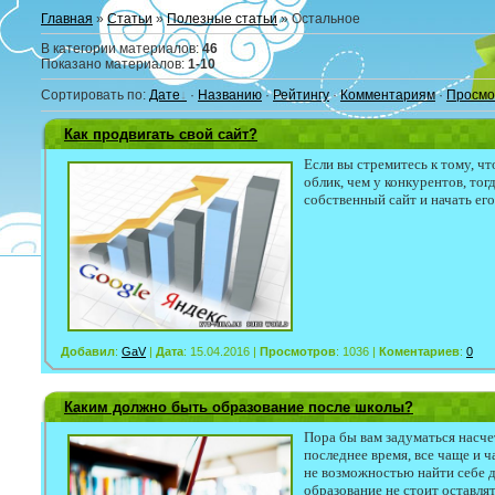
Главная
»
Статьи
»
Полезные статьи
» Остальное
В категории материалов
:
46
Показано материалов
:
1-10
Сортировать по
:
Дате
·
Названию
·
Рейтингу
·
Комментариям
·
Просмо
Как продвигать свой сайт?
Если вы стремитесь к тому, ч
облик, чем у конкурентов, тог
собственный сайт и начать ег
Добавил
:
GaV
|
Дата
: 15.04.2016 |
Просмотров
: 1036 |
Коментариев
:
0
Каким должно быть образование после школы?
Пора бы вам задуматься насчет
последнее время, все чаще и 
не возможностью найти себе д
образование не стоит оставлять