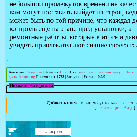
небольшой промежуток времени не качес
вам могут поставить выйдет из строя, вед
может быть по той причине, что каждая д
контроль еще на этапе пред установки, а 
ремонтные работы, которые в итоге и да
увидеть привлекательное сияние своего га
Категория
:
Остальное
|
Добавил
:
GaV
|
Теги
:
как отремонтировать самсунг
,
На скол
дисплея samsung
Просмотров
:
1723
|
Загрузок
:
|
Рейтинг
:
0.0
/
0
Похожие материалы
Добавлять комментарии могут только зарегистр
[
Регистрация
|
Вход
]
На форуме