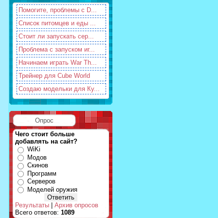
Помогите, проблемы с D...
Список питомцев и еды ...
Стоит ли запускать сер...
Проблема с запуском иг...
Начинаем играть War Th...
Трейнер для Cube World
Создаю модельки для Ку...
Опрос
Чего стоит больше
добавлять на сайт?
WiKi
Модов
Скинов
Программ
Серверов
Моделей оружия
Результаты
|
Архив опросов
Всего ответов:
1089