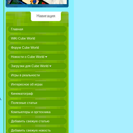
Навигация
Главная
WiKi Cube World
Форум Cube World
Новости о Cube World
Загрузки для Cube World
Игры в реальности
Интересное об играх
Кинематограф
,
Полезные статьи
Компьютеры и оргтехника
Добавить свежую статью
Добавить свежую новость