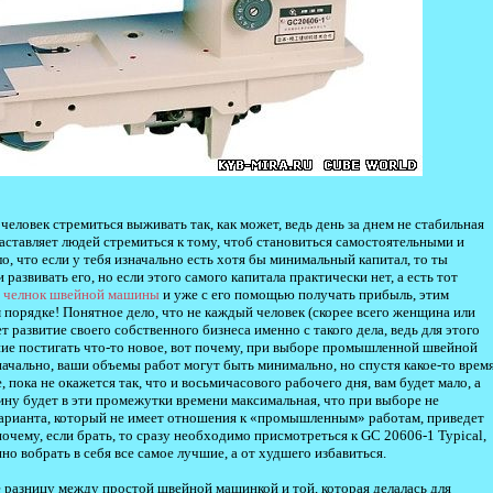
человек стремиться выживать так, как может, ведь день за днем не стабильная
 заставляет людей стремиться к тому, чтоб становиться самостоятельными и
, что если у тебя изначально есть хотя бы минимальный капитал, то ты
азвивать его, но если этого самого капитала практически нет, а есть тот
и
челнок швейной машины
и уже с его помощью получать прибыль, этим
 порядке! Понятное дело, что не каждый человек (скорее всего женщина или
т развитие своего собственного бизнеса именно с такого дела, ведь для этого
ие постигать что-то новое, вот почему, при выборе промышленной швейной
начально, ваши объемы работ могут быть минимально, но спустя какое-то время
 пока не окажется так, что и восьмичасового рабочего дня, вам будет мало, а
ину будет в эти промежутки времени максимальная, что при выборе не
арианта, который не имеет отношения к «промышленным» работам, приведет
очему, если брать, то сразу необходимо присмотреться к GC 20606-1 Typical,
но вобрать в себя все самое лучшие, а от худшего избавиться.
е разницу между простой швейной машинкой и той, которая делалась для