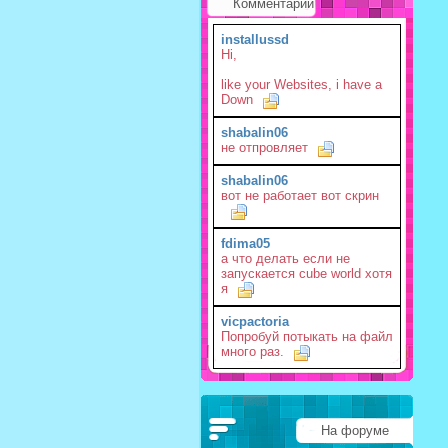
Комментарии
installussd
Hi,
like your Websites, i have a
Down
shabalin06
не отпровляет
shabalin06
вот не работает вот скрин
fdima05
а что делать если не
запускается cube world хотя
я
vicpactoria
Попробуй потыкать на файл
много раз.
На форуме