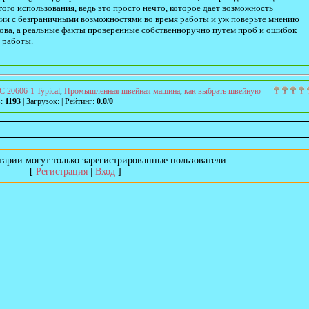
ого использования, ведь это просто нечто, которое дает возможность
лии с безграничными возможностями во время работы и уж поверьте мнению
слова, а реальные факты проверенные собственноручно путем проб и ошибок
 работы.
C 20606-1 Typical
,
Промышленная швейная машина
,
как выбрать швейную
в
:
1193
|
Загрузок
:
|
Рейтинг
:
0.0
/
0
арии могут только зарегистрированные пользователи.
[
Регистрация
|
Вход
]