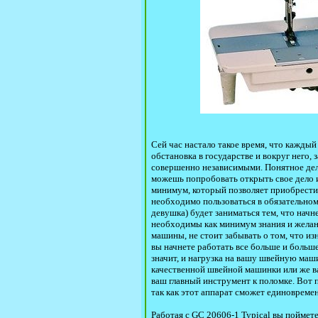
Сей час настало такое время, что каждый 
обстановка в государстве и вокруг него,
совершенно независимыми. Понятное дело
можешь попробовать открыть свое дело и р
минимум, который позволяет приобрест
необходимо пользоваться в обязательном
девушка) будет заниматься тем, что начне
необходимы как минимум знания и желан
машины, не стоит забывать о том, что из
вы начнете работать все больше и больше,
значит, и нагрузка на вашу швейную маш
качественной швейной машинки или же в
ваш главный инструмент к поломке. Вот п
так как этот аппарат сможет единовремен
Работая с GC 20606-1 Typical вы поймет