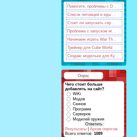
Помогите, проблемы с D...
Список питомцев и еды ...
Стоит ли запускать сер...
Проблема с запуском иг...
Начинаем играть War Th...
Трейнер для Cube World
Создаю модельки для Ку...
Опрос
Чего стоит больше
добавлять на сайт?
WiKi
Модов
Скинов
Программ
Серверов
Моделей оружия
Результаты
|
Архив опросов
Всего ответов:
1089