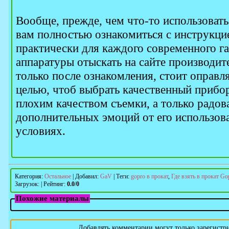
Вообще, прежде, чем что-то использовать 
вам полностью ознакомиться с инструкц
практически для каждого современного г
аппаратуры отыскать на сайте производит
только после ознакомления, стоит оправл
целью, чтоб выбрать качественный прибор
плохим качеством съемки, а только радов
дополнительных эмоций от его использов
условиях.
Категория
:
Остальное
|
Добавил
:
GaV
|
Теги
:
gopro в прокат
,
Где взять в прокат Go
Загрузок
:
|
Рейтинг
:
0.0
/
0
Похожие материалы
Добавлять комментарии могут только зарегистр