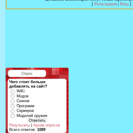
[
Регистрация
|
Вход
]
Опрос
Чего стоит больше
добавлять на сайт?
WiKi
Модов
Скинов
Программ
Серверов
Моделей оружия
Результаты
|
Архив опросов
Всего ответов:
1089