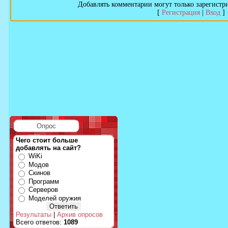
Добавлять комментарии могут только зарегистр
[
Регистрация
|
Вход
]
Опрос
Чего стоит больше
добавлять на сайт?
WiKi
Модов
Скинов
Программ
Серверов
Моделей оружия
Результаты
|
Архив опросов
Всего ответов:
1089