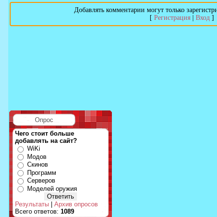
Добавлять комментарии могут только зарегистр
[
Регистрация
|
Вход
]
Опрос
Чего стоит больше
добавлять на сайт?
WiKi
Модов
Скинов
Программ
Серверов
Моделей оружия
Результаты
|
Архив опросов
Всего ответов:
1089