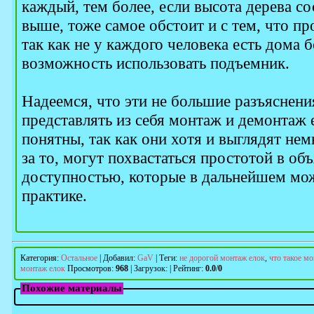
каждый, тем более, если высота дерева со
выше, тоже самое обстоит и с тем, что п
так как не у каждого человека есть дома 
возможность использовать подъемник.
Надеемся, что эти не большие разъяснени
представлять из себя монтаж и демонтаж 
понятны, так как они хотя и выглядят не
за то, могут похвастаться простотой в об
доступностью, которые в дальнейшем мо
практике.
Категория
:
Остальное
|
Добавил
:
GaV
|
Теги
:
не дорогой монтаж елок
,
что такое м
монтаж елок
Просмотров
:
968
|
Загрузок
:
|
Рейтинг
:
0.0
/
0
Похожие материалы