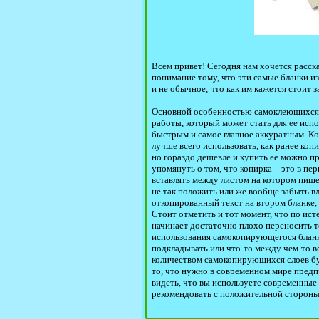
Всем привет! Сегодня нам хочется расск
понимание тому, что эти самые бланки из
и не обычное, что как им кажется стоит 
Основной особенностью самоклеющихся б
работы, который может стать для ее исп
быстрым и самое главное аккуратным. Ко
лучше всего использовать, как ранее коп
но гораздо дешевле и купить ее можно п
упомянуть о том, что копирка – это в п
вставлять между листом на котором пише
не так положить или же вообще забыть в
откопированный текст на втором бланке,
Стоит отметить и тот момент, что по ист
начинает достаточно плохо переносить т
использования самокопирующегося бланка
подкладывать или что-то между чем-то в
количеством самокопирующихся слоев бум
то, что нужно в современном мире предп
видеть, что вы используете современные т
рекомендовать с положительной стороны