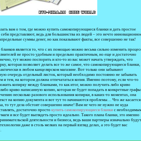
азать вам о том, где можно купить самокопирующиеся бланки и дать простое
 себя представляют, ведь для большинства из людей – это нечто инновационно
запредельные суммы денег, но как показывают факты, все совершенно не так!
ланков является то, что с их помощью можно весьма сильно изменить процес
олнителей не просто удобным и предельно практичным, но еще и достаточно
нечно, тут можно поспорить и кто-то из вас может начать утверждать, что
ирку, которая позволяет делать все то же самое, что самокопирующиеся бланки,
рактически в любом канцелярском магазине. Вот только они забывают
ервую очередь отдельный листок, который необходимо постоянно не забывать
м и тем, на котором должна отпечататься копия. Именно поэтому, если что-то
ложить копирку между бланками, то как итог, можно получить либо криво
 либо криво написанную копию, которая не будет попадать в конкретные графы
ечению несколько разового использования копирки, в каких-то моментах, она
екст на копию документа и вот тут то начинаются проблемы… Что же касается
, то тут дела обстоят совершенно иначе! Вам не чего не нужно не куда
ставлять, достаточно просто
купить самокопирующиеся бланки
с необходимы
аги и все будет выглядеть просто идеально. Такого плана бланки, это именно
ринимательской деятельности и бизнеса, ведь ваши партнеры изначально буду
ехнологии даже в столь мелких на первый взгляд делах, а это будет вас
.