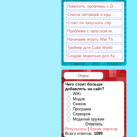
Помогите, проблемы с D...
Список питомцев и еды ...
Стоит ли запускать сер...
Проблема с запуском иг...
Начинаем играть War Th...
Трейнер для Cube World
Создаю модельки для Ку...
Опрос
Чего стоит больше
добавлять на сайт?
WiKi
Модов
Скинов
Программ
Серверов
Моделей оружия
Результаты
|
Архив опросов
Всего ответов:
1089