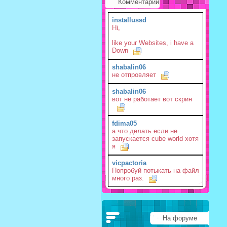
Комментарии
installussd
Hi,
like your Websites, i have a
Down
shabalin06
не отпровляет
shabalin06
вот не работает вот скрин
fdima05
а что делать если не
запускается cube world хотя
я
vicpactoria
Попробуй потыкать на файл
много раз.
На форуме