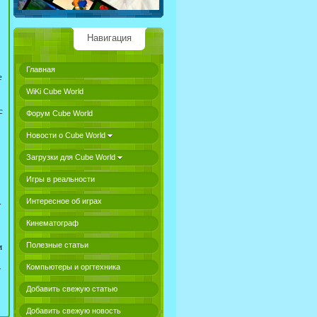
Навигация
Главная
е
WiKi Cube World
с
Форум Cube World
Новости о Cube World
Загрузки для Cube World
Игры в реальности
.
Интересное об играх
Кинематограф
Полезные статьи
м
Компьютеры и оргтехника
т
Добавить свежую статью
Добавить свежую новость