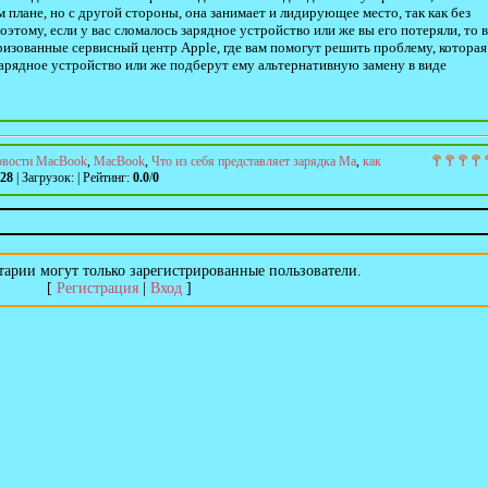
м плане, но с другой стороны, она занимает и лидирующее место, так как без
оэтому, если у вас сломалось зарядное устройство или же вы его потеряли, то в
ризованные сервисный центр Apple, где вам помогут решить проблему, которая
арядное устройство или же подберут ему альтернативную замену в виде
овости MacBook
,
MacBook
,
Что из себя представляет зарядка Ma
,
как
28
|
Загрузок
:
|
Рейтинг
:
0.0
/
0
арии могут только зарегистрированные пользователи.
[
Регистрация
|
Вход
]