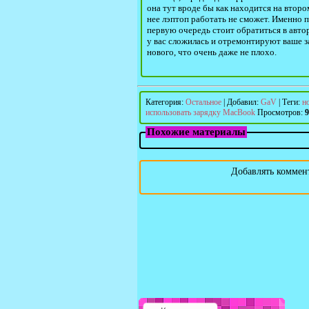
она тут вроде бы как находится на второ
нее лэптоп работать не сможет. Именно п
первую очередь стоит обратиться в авто
у вас сложилась и отремонтируют ваше з
нового, что очень даже не плохо.
Категория
:
Остальное
|
Добавил
:
GaV
|
Теги
:
н
использовать зарядку MacBook
Просмотров
:
9
Похожие материалы
Добавлять коммент