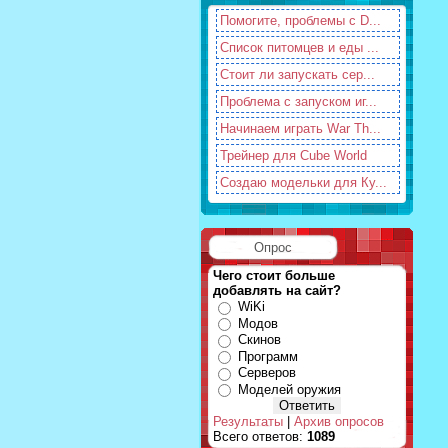
Помогите, проблемы с D...
Список питомцев и еды ...
Стоит ли запускать сер...
Проблема с запуском иг...
Начинаем играть War Th...
Трейнер для Cube World
Создаю модельки для Ку...
Опрос
Чего стоит больше
добавлять на сайт?
WiKi
Модов
Скинов
Программ
Серверов
Моделей оружия
Результаты
|
Архив опросов
Всего ответов:
1089