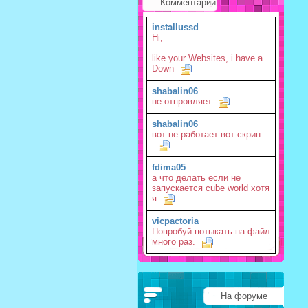
Комментарии
installussd
Hi,
like your Websites, i have a
Down
shabalin06
не отпровляет
shabalin06
вот не работает вот скрин
fdima05
а что делать если не
запускается cube world хотя
я
vicpactoria
Попробуй потыкать на файл
много раз.
На форуме