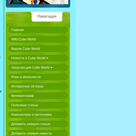
Навигация
Главная
WiKi Cube World
Форум Cube World
k
Новости о Cube World
Загрузки для Cube World
Игры в реальности
Интересное об играх
а
Кинематограф
Полезные статьи
Компьютеры и оргтехника
Добавить свежую статью
Добавить свежую новость