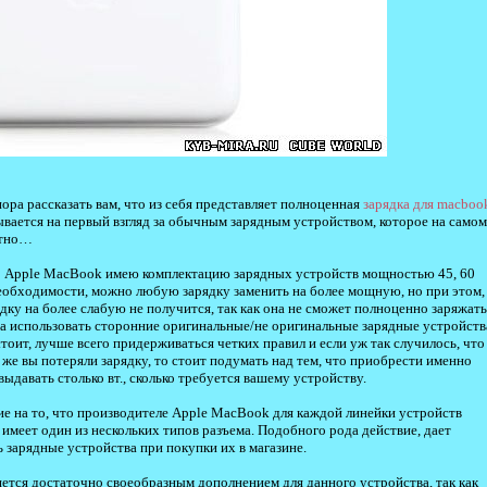
пора рассказать вам, что из себя представляет полноценная
зарядка для macboo
скрывается на первый взгляд за обычным зарядным устройством, которое на самом
стно…
о Apple MacBook имею комплектацию зарядных устройств мощностью 45, 60
и необходимости, можно любую зарядку заменить на более мощную, но при этом,
ку на более слабую не получится, так как она не сможет полноценно заряжать
, а использовать сторонние оригинальные/не оригинальные зарядные устройств
тоит, лучше всего придерживаться четких правил и если уж так случилось, что
 же вы потеряли зарядку, то стоит подумать над тем, что приобрести именно
авать столько вт., сколько требуется вашему устройству.
е на то, что производителе Apple MacBook для каждой линейки устройств
имеет один из нескольких типов разъема. Подобного рода действие, дает
 зарядные устройства при покупки их в магазине.
ется достаточно своеобразным дополнением для данного устройства, так как