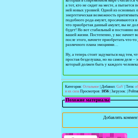
который в современном мире считается ч
а тот, кто не сидит на месте, а пытаетс
ней новых уровней. Одной из основных о
энергетическая возможность притягивать 
подобного рода амулет, просачиваются в 
что приобретая данный амулет, вы не дол
будет! Но вот стабильный и постоянно в
вашей жизни. Постепенно, у вас начнет в
после этого, начнете приобретать что-то
различного плана эмоциями…
Ну, а теперь стоит задуматься над тем, чт
простая безделушка, но на самом деле –
который должен быть у каждого человека
Категория
:
Остальное
|
Добавил
:
GaV
|
Теги
:
о
и их сила
Просмотров
:
1056
|
Загрузок
:
|
Рейти
Похожие материалы
Добавлять коммент