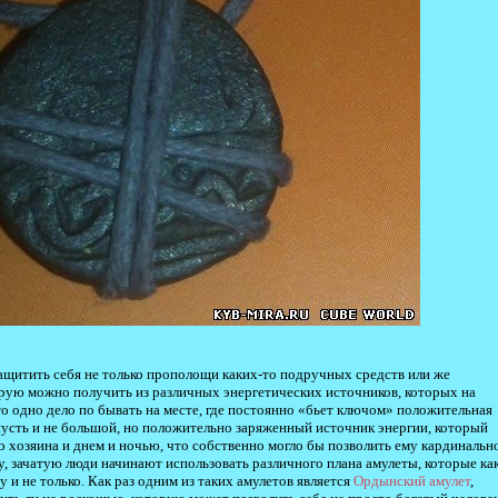
защитить себя не только прополощи каких-то подручных средств или же
орую можно получить из различных энергетических источников, которых на
что одно дело по бывать на месте, где постоянно «бьет ключом» положительная
 пусть и не большой, но положительно заряженный источник энергии, который
 хозяина и днем и ночью, что собственно могло бы позволить ему кардинальн
, зачатую люди начинают использовать различного плана амулеты, которые ка
у и не только. Как раз одним из таких амулетов является
Ордынский амулет
,