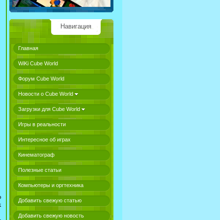
Навигация
Главная
WiKi Cube World
Форум Cube World
Новости о Cube World
Загрузки для Cube World
Игры в реальности
Интересное об играх
Кинематограф
Полезные статьи
Компьютеры и оргтехника
о
Добавить свежую статью
к
Добавить свежую новость