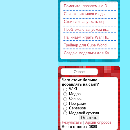
Помогите, проблемы с D...
Список питомцев и еды ...
Стоит ли запускать сер...
Проблема с запуском иг...
Начинаем играть War Th...
Трейнер для Cube World
Создаю модельки для Ку...
Опрос
Чего стоит больше
добавлять на сайт?
WiKi
Модов
Скинов
Программ
Серверов
Моделей оружия
Результаты
|
Архив опросов
Всего ответов:
1089