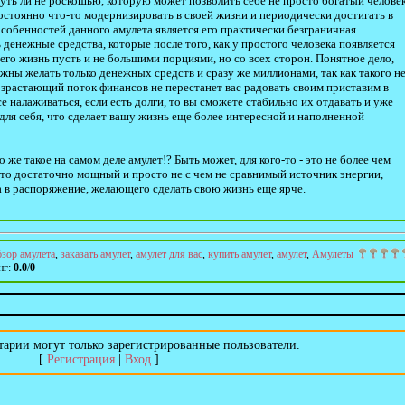
уть ли не роскошью, которую может позволить себе не просто богатый человек
я постоянно что-то модернизировать в своей жизни и периодически достигать в
собенностей данного амулета является его практически безграничная
денежные средства, которые после того, как у простого человека появляется
его жизнь пусть и не большими порциями, но со всех сторон. Понятное дело,
жны желать только денежных средств и сразу же миллионами, так как такого н
озрастающий поток финансов не перестанет вас радовать своим приставим в
се налаживаться, если есть долги, то вы сможете стабильно их отдавать и уже
 для себя, что сделает вашу жизнь еще более интересной и наполненной
о же такое на самом деле амулет!? Быть может, для кого-то - это не более чем
 это достаточно мощный и просто не с чем не сравнимый источник энергии,
 в распоряжение, желающего сделать свою жизнь еще ярче.
бзор амулета
,
заказать амулет
,
амулет для вас
,
купить амулет
,
амулет
,
Амулеты
нг
:
0.0
/
0
арии могут только зарегистрированные пользователи.
[
Регистрация
|
Вход
]