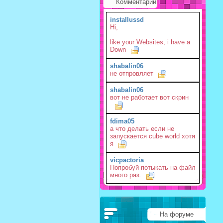
Комментарии
installussd
Hi,
like your Websites, i have a
Down
shabalin06
не отпровляет
shabalin06
вот не работает вот скрин
fdima05
а что делать если не
запускается cube world хотя
я
vicpactoria
Попробуй потыкать на файл
много раз.
На форуме