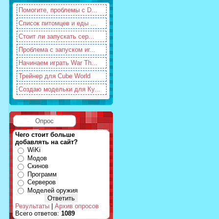
Помогите, проблемы с D...
Список питомцев и еды ...
Стоит ли запускать сер...
Проблема с запуском иг...
Начинаем играть War Th...
Трейнер для Cube World
Создаю модельки для Ку...
Опрос
Чего стоит больше
добавлять на сайт?
WiKi
Модов
Скинов
Программ
Серверов
Моделей оружия
Результаты
|
Архив опросов
Всего ответов:
1089