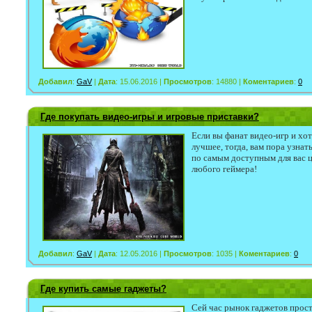
Добавил
:
GaV
|
Дата
: 15.06.2016 |
Просмотров
: 14880 |
Коментариев
:
0
Где покупать видео-игры и игровые приставки?
Если вы фанат видео-игр и хот
лучшее, тогда, вам пора узна
по самым доступным для вас ц
любого геймера!
Добавил
:
GaV
|
Дата
: 12.05.2016 |
Просмотров
: 1035 |
Коментариев
:
0
Где купить самые гаджеты?
Сей час рынок гаджетов прост