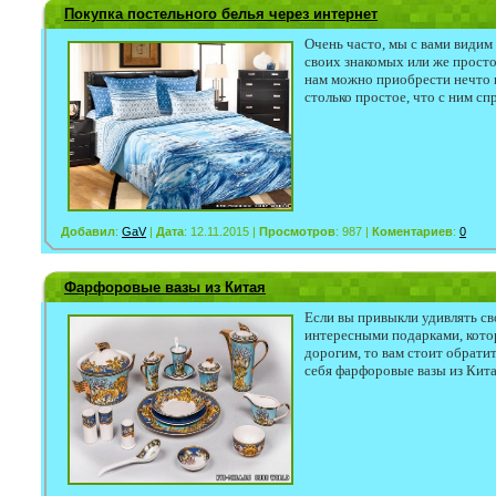
Покупка постельного белья через интернет
Очень часто, мы с вами видим
своих знакомых или же просто
нам можно приобрести нечто п
столько простое, что с ним сп
Добавил
:
GaV
|
Дата
: 12.11.2015 |
Просмотров
: 987 |
Коментариев
:
0
Фарфоровые вазы из Китая
Если вы привыкли удивлять св
интересными подарками, кото
дорогим, то вам стоит обратит
себя фарфоровые вазы из Кита