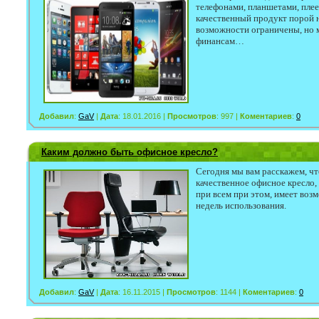
телефонами, планшетами, плее
качественный продукт порой н
возможности ограничены, но 
финансам…
Добавил
:
GaV
|
Дата
: 18.01.2016 |
Просмотров
: 997 |
Коментариев
:
0
Каким должно быть офисное кресло?
Сегодня мы вам расскажем, чт
качественное офисное кресло, 
при всем при этом, имеет воз
недель использования.
Добавил
:
GaV
|
Дата
: 16.11.2015 |
Просмотров
: 1144 |
Коментариев
:
0