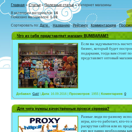
Главная
»
Статьи
»
Полезные статьи
» Интернет магазины
В категории материалов
:
16
Показано материалов
:
1-10
Сортировать по
:
Дате
·
Названию
·
Рейтингу
·
Комментариям
·
Просмо
Что из себя представляет магазин BUMBARAM?
Если вы задумываетесь насчет
бизнес, который будет постро
подарками, тогда вам стоит по
представляет оптовый мага
Добавил
:
GaV
|
Дата
: 16.09.2016 |
Просмотров
: 1955 |
Коментариев
:
0
Для чего нужны качественные прокси сервера?
Разные люди по-разному испол
игры, кто-то работает, кто-т
раскрутки сайтов или их прод
ему все равно необходимы ка