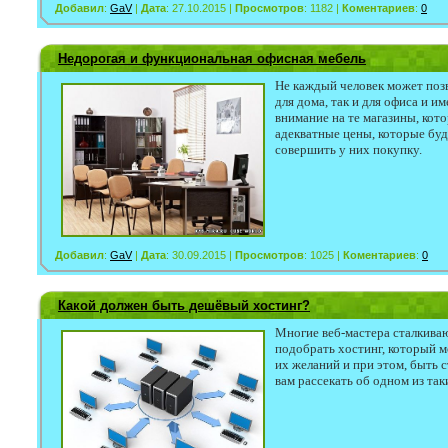
Добавил
:
GaV
|
Дата
: 27.10.2015 |
Просмотров
: 1182 |
Коментариев
:
0
Недорогая и функциональная офисная мебель
Не каждый человек может поз
для дома, так и для офиса и и
внимание на те магазины, кот
адекватные цены, которые буд
совершить у них покупку.
Добавил
:
GaV
|
Дата
: 30.09.2015 |
Просмотров
: 1025 |
Коментариев
:
0
Какой должен быть дешёвый хостинг?
Многие веб-мастера сталкиваю
подобрать хостинг, который м
их желаний и при этом, быть 
вам рассекать об одном из та