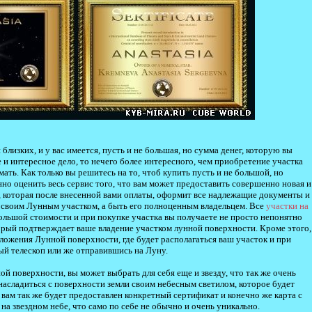
близких, и у вас имеется, пусть и не большая, но сумма денег, которую вы
 и интересное дело, то нечего более интересного, чем приобретение участка
ть. Как только вы решитесь на то, чтоб купить пусть и не большой, но
нно оценить весь сервис того, что вам может предоставить совершенно новая и
 которая после внесенной вами оплаты, оформит все надлежащие документы и
а своим Лунным участком, а быть его полноценным владельцем. Все
участки на
ольшой стоимости и при покупке участка вы получаете не просто непонятно
торый подтверждает ваше владение участком лунной поверхности. Кроме этого,
ложения Лунной поверхности, где будет располагаться ваш участок и при
ый телескоп или же отправившись на Луну.
й поверхности, вы может выбрать для себя еще и звезду, что так же очень
насладиться с поверхности земли своим небесным светилом, которое будет
, вам так же будет предоставлен конкретный сертификат и конечно же карта с
а звездном небе, что само по себе не обычно и очень уникально.