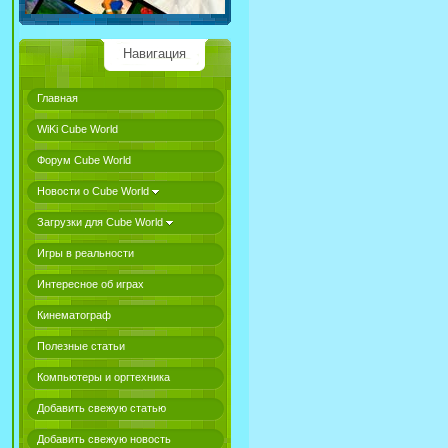
Навигация
Главная
WiKi Cube World
Форум Cube World
Новости о Cube World
Загрузки для Cube World
Игры в реальности
Интересное об играх
Кинематограф
Полезные статьи
Компьютеры и оргтехника
Добавить свежую статью
Добавить свежую новость