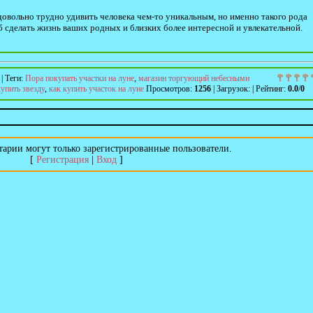
овольно трудно удивить человека чем-то уникальным, но именно такого рода
б сделать жизнь ваших родных и близких более интересной и увлекательной.
|
Теги
:
Пора покупать участки на луне
,
магазин торгующий небесными
купить звезду
,
как купить участок на луне
Просмотров
:
1256
|
Загрузок
:
|
Рейтинг
:
0.0
/
0
арии могут только зарегистрированные пользователи.
[
Регистрация
|
Вход
]