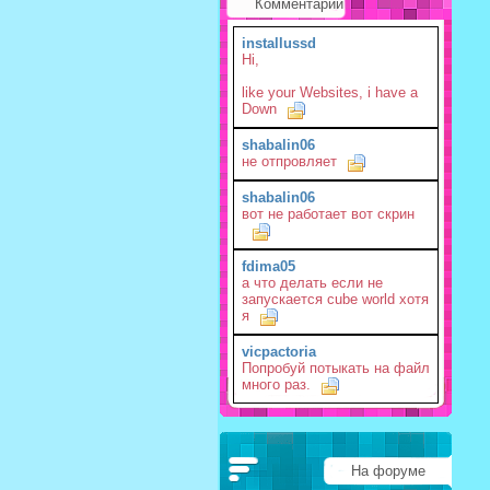
Комментарии
installussd
Hi,
like your Websites, i have a
Down
shabalin06
не отпровляет
shabalin06
вот не работает вот скрин
fdima05
а что делать если не
запускается cube world хотя
я
vicpactoria
Попробуй потыкать на файл
много раз.
На форуме