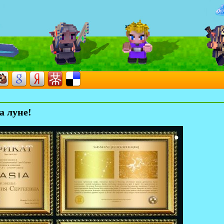
а луне!