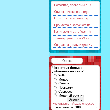
Помогите, проблемы с D...
Список питомцев и еды ...
Стоит ли запускать сер...
Проблема с запуском иг...
Начинаем играть War Th...
Трейнер для Cube World
Создаю модельки для Ку...
Опрос
Чего стоит больше
добавлять на сайт?
WiKi
Модов
Скинов
Программ
Серверов
Моделей оружия
Результаты
|
Архив опросов
Всего ответов:
1089