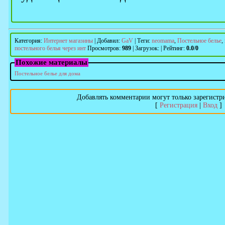
Категория
:
Интернет магазины
|
Добавил
:
GaV
|
Теги
:
neomama
,
Постельное белье
,
постельного белья через инт
Просмотров
:
989
|
Загрузок
:
|
Рейтинг
:
0.0
/
0
Похожие материалы
Постельное белье для дома
Добавлять комментарии могут только зарегистр
[
Регистрация
|
Вход
]