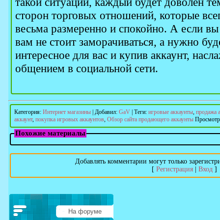
такой ситуации, каждый будет доволен тем
сторон торговых отношений, которые всег
весьма размеренно и спокойно. А если вы
вам не стоит заморачиваться, а нужно буд
интересное для вас и купив аккаунт, насл
общением в социальной сети.
Категория
:
Интернет магазины
|
Добавил
:
GaV
|
Теги
:
игровые аккаунты
,
продажа 
аккаунт
,
покупка игровых аккаунтов
,
Обзор сайта продающего аккаунты
Просмотр
Похожие материалы
Добавлять комментарии могут только зарегистр
[
Регистрация
|
Вход
]
На форуме