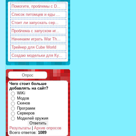
Помогите, проблемы с D...
Список питомцев и еды ...
Стоит ли запускать сер...
Проблема с запуском иг...
Начинаем играть War Th...
Трейнер для Cube World
Создаю модельки для Ку...
Опрос
Чего стоит больше
добавлять на сайт?
WiKi
Модов
Скинов
Программ
Серверов
Моделей оружия
Результаты
|
Архив опросов
Всего ответов:
1089