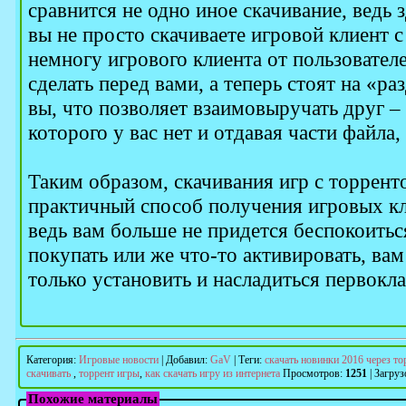
сравнится не одно иное скачивание, ведь 
вы не просто скачиваете игровой клиент с 
немногу игрового клиента от пользовател
сделать перед вами, а теперь стоят на «раз
вы, что позволяет взаимовыручать друг –
которого у вас нет и отдавая части файла,
Таким образом, скачивания игр с торрент
практичный способ получения игровых кл
ведь вам больше не придется беспокоитьс
покупать или же что-то активировать, ва
только установить и насладиться первокл
Категория
:
Игровые новости
|
Добавил
:
GaV
|
Теги
:
скачать новинки 2016 через то
скачивать
,
торрент игры
,
как скачать игру из интернета
Просмотров
:
1251
|
Загруз
Похожие материалы