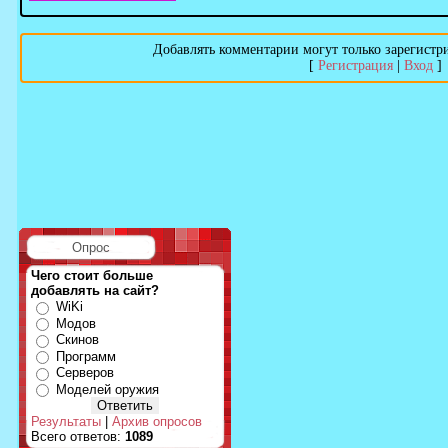
Добавлять комментарии могут только зарегистр
[
Регистрация
|
Вход
]
Опрос
Чего стоит больше
добавлять на сайт?
WiKi
Модов
Скинов
Программ
Серверов
Моделей оружия
Результаты
|
Архив опросов
Всего ответов:
1089