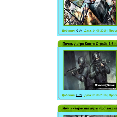
Добавил
:
GaV
|
Дата
: 14.06.2016 |
Прос
Почему игра Контр Страйк 1.6 
Добавил
:
GaV
|
Дата
: 01.06.2016 |
Прос
Чем интересны игры про такси