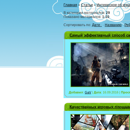
Главная
»
Статьи
»
Интересное об игра
В категории материалов
:
29
Показано материалов
:
1-10
Сортировать по
:
Дате
·
Названию
·
Ре
Самый эффективный способ ск
Добавил
:
GaV
|
Дата
: 16.09.2016 |
Прос
Качественных игровых площадо