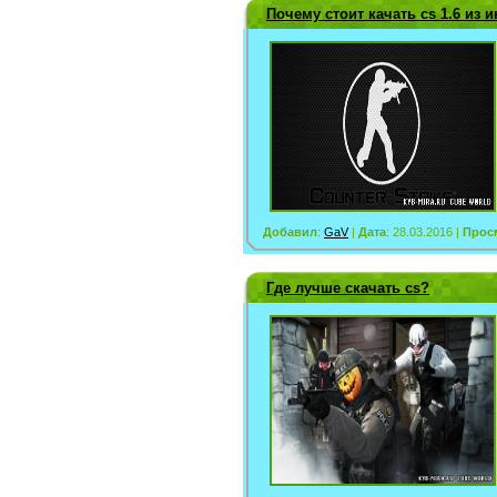
Почему стоит качать cs 1.6 из 
Добавил
:
GaV
|
Дата
: 28.03.2016 |
Прос
Где лучше скачать cs?