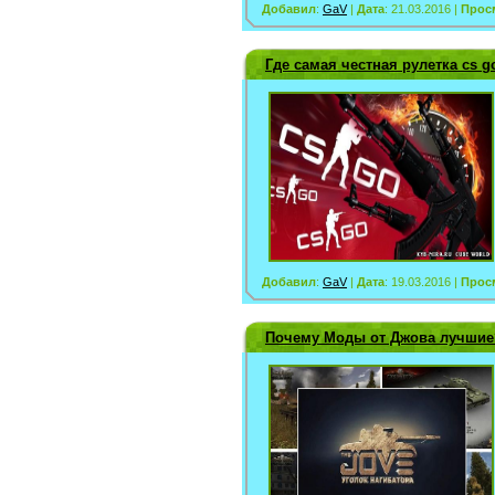
Добавил
:
GaV
|
Дата
: 21.03.2016 |
Прос
Где самая честная рулетка cs g
Добавил
:
GaV
|
Дата
: 19.03.2016 |
Прос
Почему Моды от Джова лучшие