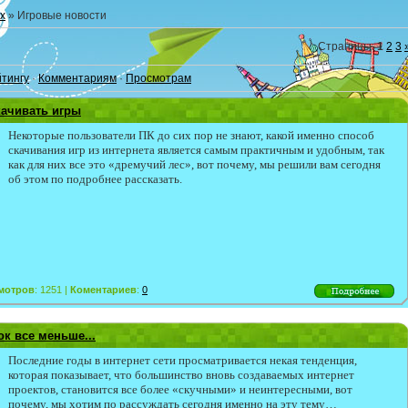
х
» Игровые новости
Страницы
:
1
2
3
йтингу
·
Комментариям
·
Просмотрам
ачивать игры
Некоторые пользователи ПК до сих пор не знают, какой именно способ
скачивания игр из интернета является самым практичным и удобным, так
как для них все это «дремучий лес», вот почему, мы решили вам сегодня
об этом по подробнее рассказать.
мотров
: 1251 |
Коментариев
:
0
к все меньше...
Последние годы в интернет сети просматривается некая тенденция,
которая показывает, что большинство вновь создаваемых интернет
проектов, становится все более «скучными» и неинтересными, вот
почему, мы хотим по рассуждать сегодня именно на эту тему…