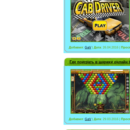
Добавил
:
GaV
|
Дата
: 26.04.2016 |
Прос
Где поиграть в шарики онлайн 
Добавил
:
GaV
|
Дата
: 29.03.2016 |
Прос