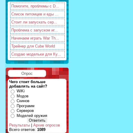
Помогите, проблемы с D...
Список питомцев и еды ...
Стоит ли запускать сер...
Проблема с запуском иг...
Начинаем играть War Th...
Трейнер для Cube World
Создаю модельки для Ку...
Опрос
Чего стоит больше
добавлять на сайт?
WiKi
Модов
Скинов
Программ
Серверов
Моделей оружия
Результаты
|
Архив опросов
Всего ответов:
1089