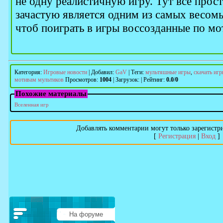
не одну реалистичную игру. Тут все просто
зачастую является одним из самых весомы
чтоб поиграть в игры воссозданные по м
Категория
:
Игровые новости
|
Добавил
:
GaV
|
Теги
:
мультяшные игры
,
скачать иг
мотивам мультиков
Просмотров
:
1004
|
Загрузок
:
|
Рейтинг
:
0.0
/
0
Похожие материалы
Вселенная игр
Добавлять комментарии могут только зарегистр
[
Регистрация
|
Вход
]
На форуме