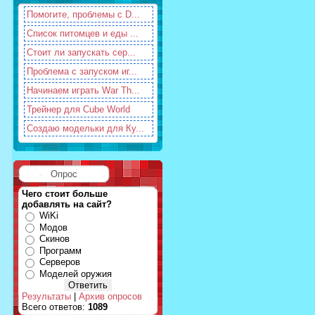
Помогите, проблемы с D...
Список питомцев и еды ...
Стоит ли запускать сер...
Проблема с запуском иг...
Начинаем играть War Th...
Трейнер для Cube World
Создаю модельки для Ку...
Опрос
Чего стоит больше
добавлять на сайт?
WiKi
Модов
Скинов
Программ
Серверов
Моделей оружия
Результаты
|
Архив опросов
Всего ответов:
1089