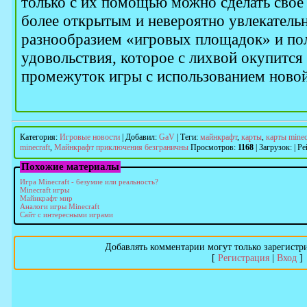
только с их помощью можно сделать свое
более открытым и невероятно увлекатель
разнообразием «игровых площадок» и по
удовольствия, которое с лихвой окупится
промежуток игры с использованием новой
Категория
:
Игровые новости
|
Добавил
:
GaV
|
Теги
:
майнкрафт
,
карты
,
карты minec
minecraft
,
Майнкрафт приключения безграничны
Просмотров
:
1168
|
Загрузок
:
|
Ре
Похожие материалы
Игра Minecraft - безумие или реальность?
Minecraft игры
Майнкрафт мир
Аналоги игры Minecraft
Сайт с интересными играми
Добавлять комментарии могут только зарегистр
[
Регистрация
|
Вход
]