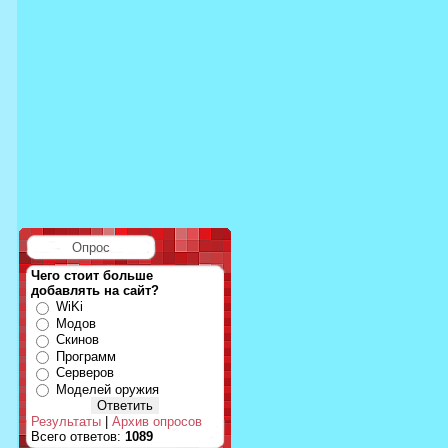
Опрос
Чего стоит больше
добавлять на сайт?
WiKi
Модов
Скинов
Программ
Серверов
Моделей оружия
Результаты
|
Архив опросов
Всего ответов:
1089