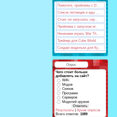
Помогите, проблемы с D...
Список питомцев и еды ...
Стоит ли запускать сер...
Проблема с запуском иг...
Начинаем играть War Th...
Трейнер для Cube World
Создаю модельки для Ку...
Опрос
Чего стоит больше
добавлять на сайт?
WiKi
Модов
Скинов
Программ
Серверов
Моделей оружия
Результаты
|
Архив опросов
Всего ответов:
1089