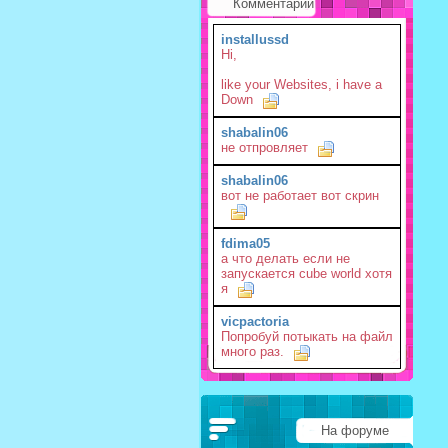
Комментарии
installussd
Hi,
like your Websites, i have a
Down
shabalin06
не отпровляет
shabalin06
вот не работает вот скрин
fdima05
а что делать если не
запускается cube world хотя
я
vicpactoria
Попробуй потыкать на файл
много раз.
На форуме