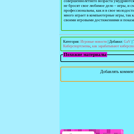
совершеннолетнего возраста умудряются 
не бросят свое любимое дело – игры, и с
профессиональны, как и в свое молодости,
много играет в компьютерные игры, так к
своими игровыми достижениями и показать
Категория
:
Игровые новости
|
Добавил
:
GaV
|
Киберспортсмены
,
как зарабатывают киберсп
Похожие материалы
Добавлять коммент