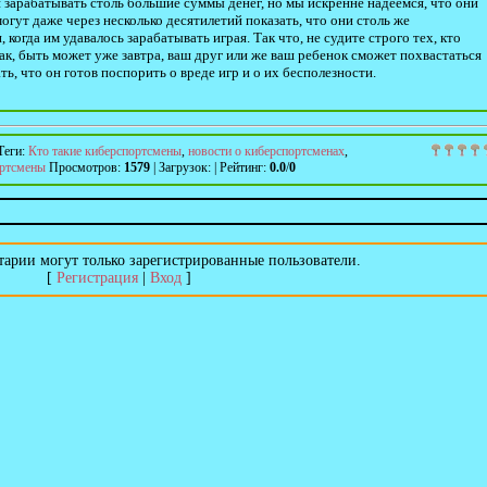
зарабатывать столь большие суммы денег, но мы искренне надеемся, что они
могут даже через несколько десятилетий показать, что они столь же
 когда им удавалось зарабатывать играя. Так что, не судите строго тех, кто
ак, быть может уже завтра, ваш друг или же ваш ребенок сможет похвастаться
, что он готов поспорить о вреде игр и о их бесполезности.
Теги
:
Кто такие киберспортсмены
,
новости о киберспортсменах
,
ортсмены
Просмотров
:
1579
|
Загрузок
:
|
Рейтинг
:
0.0
/
0
арии могут только зарегистрированные пользователи.
[
Регистрация
|
Вход
]