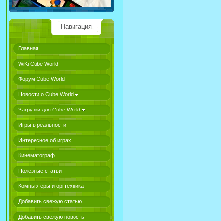
Навигация
Главная
WiKi Cube World
Форум Cube World
Новости о Cube World
Загрузки для Cube World
Игры в реальности
Интересное об играх
Кинематограф
Полезные статьи
Компьютеры и оргтехника
Добавить свежую статью
Добавить свежую новость