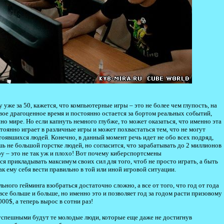
 уже за 50, кажется, что компьютерные игры – это не более чем глупость, на
ое драгоценное время и постоянно остается за бортом реальных событий,
но мире. Но если капнуть немного глубже, то может оказаться, что именно эта
тоянно играет в различные игры и может похвастаться тем, что не могут
оявшихся людей. Конечно, в данный момент речь идет не обо всех подряд,
шь не большой горстке людей, но согласится, что зарабатывать до 2 миллионов
ру – это не так уж и плохо! Вот почему киберспортсмены
я прикладывать максимум своих сил для того, чтоб не просто играть, а быть
ак ему себя вести правильно в той или иной игровой ситуации.
ного гейминга взобраться достаточно сложно, а все от того, что год от года
се больше и больше, но именно это и позволяет год за годом расти призовому
000$, а теперь вырос в сотни раз!
о успешными будут те молодые люди, которые еще даже не достигнув