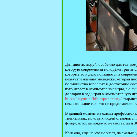
Для многих людей, особенно для тех, кому
которую современная молодёжь тратит св
которые то и дело появляются в современ
целеустремленная молодежь, которая пос
большинство взрослых и достаточно сост
кото играет в компьютерные игры, а о ли
долларов в год играя в компьютерную иг
http://playtut.ru/kibersportsmeny/
стараютс
немного выше тех, кто не представляет, к
В данный момент, на олимп профессиональ
талантливых молодых людей становится в
фонду, который когда-то не составлял и 3
Конечно, еще не кто не знает, на скольк