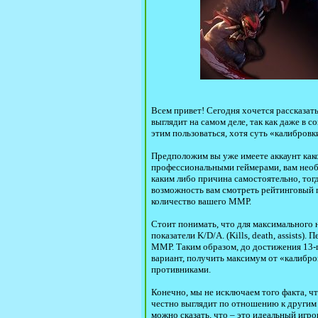
Всем привет! Сегодня хочется рассказать
выглядит на самом деле, так как даже в с
этим пользоваться, хотя суть «калибровк
Предположим вы уже имеете аккаунт како
профессиональными геймерами, вам необх
каким либо причина самостоятельно, тог
возможность вам смотреть рейтинговый п
количество вашего ММР.
Стоит понимать, что для максимального н
показатели K/D/A. (Kills, death, assists
ММР. Таким образом, до достижения 13-го
вариант, получить максимум от «калибро
противниками.
Конечно, мы не исключаем того факта, чт
честно выглядит по отношению к другим и
можно сказать, что – это идеальный игр