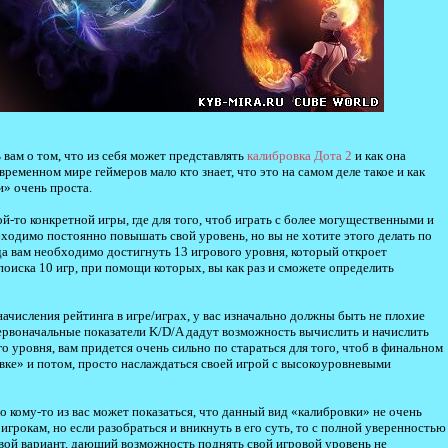
 вам о том, что из себя может представлять
калибровка Дота 2
и как она
овременном мире геймеров мало кто знает, что это на самом деле такое и как
и» очень проста.
й-то конкретной игры, где для того, чтоб играть с более могущественными и
одимо постоянно повышать свой уровень, но вы не хотите этого делать по
да вам необходимо достигнуть 13 игрового уровня, который откроет
оиска 10 игр, при помощи которых, вы как раз и сможете определить
ачисления рейтинга в игре/играх, у вас изначально должны быть не плохие
). Первоначальные показатели K/D/A дадут возможность вычислить и начислить
 уровня, вам придется очень сильно по стараться для того, чтоб в финальном
вке» и потом, просто наслаждаться своей игрой с высокоуровневыми
о кому-то из вас может показаться, что данный вид «калибровки» не очень
грокам, но если разобраться и вникнуть в его суть, то с полной уверенностью
овой вариант, дающий возможность поднять свой игровой уровень не