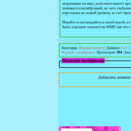
затрачиваю на игру дополнительного врем
занимается калибровкой, не чего глобаль
персонажа на новый уровень за счет пре
Играйте и наслаждайтесь своей игрой, и 
быть хорошие показатели ММР, так что с
Категория
:
Игровые новости
|
Добавил
:
GaV
|
Игровая «калибровка»
Просмотров
:
994
|
Загр
Похожие материалы
Добавлять коммент