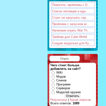
Помогите, проблемы с D...
Список питомцев и еды ...
Стоит ли запускать сер...
Проблема с запуском иг...
Начинаем играть War Th...
Трейнер для Cube World
Создаю модельки для Ку...
Опрос
Чего стоит больше
добавлять на сайт?
WiKi
Модов
Скинов
Программ
Серверов
Моделей оружия
Результаты
|
Архив опросов
Всего ответов:
1089