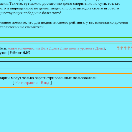
ени. Так что, тут можно достаточно долго спорить, но по сути, тот, кто
ного и запрещенного не делает, ведь он просто выводит своего игрового
дшествующих побед и не более того!
главное помните, что для поднятия своего рейтинга, у вас изначально должны
тарайтесь и не сливайтесь!
Теги
:
новые возможности в Дота 2
,
дота 2
,
как понять уровень в Дота 2
,
узок
:
|
Рейтинг
:
0.0
/
0
арии могут только зарегистрированные пользователи.
[
Регистрация
|
Вход
]