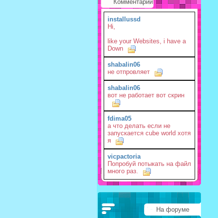
Комментарии
installussd
Hi,
like your Websites, i have a
Down
shabalin06
не отпровляет
shabalin06
вот не работает вот скрин
fdima05
а что делать если не
запускается cube world хотя
я
vicpactoria
Попробуй потыкать на файл
много раз.
На форуме