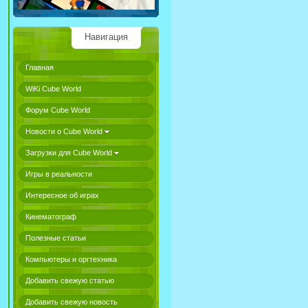
Навигация
Главная
WiKi Cube World
Форум Cube World
Новости о Cube World
Загрузки для Cube World
Игры в реальности
Интересное об играх
Кинематограф
Полезные статьи
Компьютеры и оргтехника
Добавить свежую статью
Добавить свежую новость