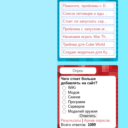
Помогите, проблемы с D...
Список питомцев и еды ...
Стоит ли запускать сер...
Проблема с запуском иг...
Начинаем играть War Th...
Трейнер для Cube World
Создаю модельки для Ку...
Опрос
Чего стоит больше
добавлять на сайт?
WiKi
Модов
Скинов
Программ
Серверов
Моделей оружия
Результаты
|
Архив опросов
Всего ответов:
1089