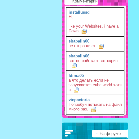
Комментарии
installussd
Hi,
like your Websites, i have a
Down
shabalin06
не отпровляет
shabalin06
вот не работает вот скрин
fdima05
а что делать если не
запускается cube world хотя
я
vicpactoria
Попробуй потыкать на файл
много раз.
На форуме