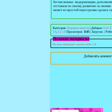
бесчисленные: модернизации, дополнения,
отставала по своему развитию за своими
может из простой перестрелки сделать с
Категория
:
Игровые новости
|
Добавил
:
GaV
|
1.6
,
Cs 1.6
Просмотров
:
1145
|
Загрузок
:
|
Рейт
Похожие материалы
Почему выбирают counter-strike 1.6
Добавлять коммент