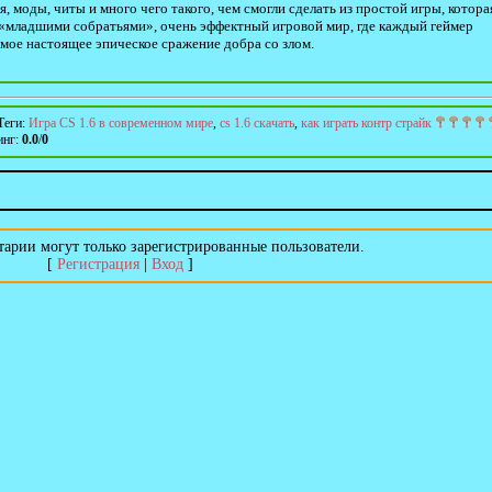
 моды, читы и много чего такого, чем смогли сделать из простой игры, котора
 «младшими собратьями», очень эффектный игровой мир, где каждый геймер
амое настоящее эпическое сражение добра со злом.
Теги
:
Игра CS 1.6 в современном мире
,
cs 1.6 скачать
,
как играть контр страйк
инг
:
0.0
/
0
арии могут только зарегистрированные пользователи.
[
Регистрация
|
Вход
]