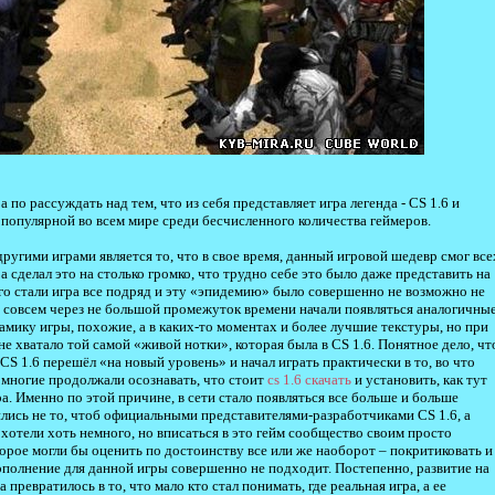
а по рассуждать над тем, что из себя представляет игра легенда - CS 1.6 и
 популярной во всем мире среди бесчисленного количества геймеров.
угими играми является то, что в свое время, данный игровой шедевр смог все
а сделал это на столько громко, что трудно себе это было даже представить на
него стали игра все подряд и эту «эпидемию» было совершенно не возможно не
, совсем через не большой промежуток времени начали появляться аналогичны
амику игры, похожие, а в каких-то моментах и более лучшие текстуры, но при
 не хватало той самой «живой нотки», которая была в CS 1.6. Понятное дело, чт
в CS 1.6 перешёл «на новый уровень» и начал играть практически в то, во что
о многие продолжали осознавать, что стоит
cs 1.6 скачать
и установить, как тут
а. Именно по этой причине, в сети стало появляться все больше и больше
ись не то, чтоб официальными представителями-разработчиками CS 1.6, а
хотели хоть немного, но вписаться в это гейм сообщество своим просто
рое могли бы оценить по достоинству все или же наоборот – покритиковать и
ополнение для данной игры совершенно не подходит. Постепенно, развитие на
превратилось в то, что мало кто стал понимать, где реальная игра, а ее