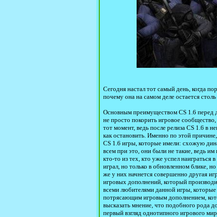
Сегодня настал тот самый день, когда пор
почему она на самом деле остается столь
Основным преимуществом CS 1.6 перед др
не просто покорить игровое сообщество, 
тот момент, ведь после релиза CS 1.6 в 
как остановить. Именно по этой причине
CS 1.6 игры, которые имели: схожую дин
всем при это, они были не такие, ведь им
кто-то из тех, кто уже успел наиграться 
играл, но только в обновленном блике, н
же у них начнется совершенно другая игр
игровых дополнений, который производил
всеми любителями данной игры, которые 
потрясающим игровым дополнением, кото
высказать мнение, что подобного рода д
первый взгляд однотипного игрового мира 