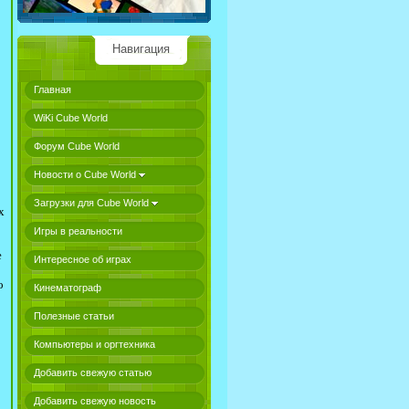
Навигация
Главная
WiKi Cube World
Форум Cube World
Новости о Cube World
Загрузки для Cube World
х
Игры в реальности
е
Интересное об играх
о
Кинематограф
Полезные статьи
Компьютеры и оргтехника
Добавить свежую статью
Добавить свежую новость