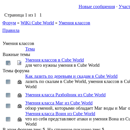
Новые сообщения
·
Учас
Страница
1
из
1
1
Форум
»
WiKi Cube World
»
Умения классов
Правила
Умения классов
Тема
Важные темы
Умения классов в Cube World
для чего нужны умения в Cube World
Темы форума
Как лазить по деревьям и скадам в Cube World
лазить по скалам в Cube World, умения классов в Cu
World
Умения класса Разбойник из Cube World
Умения класса Маг из Cube World
обзор умений, которыми обладает Маг воды и Маг 
Умения класса Воин из Cube World
что из себя представляют атаки и умения Вона из C
World
В этом форуме тем:
5
. На странице показано тем:
5
.