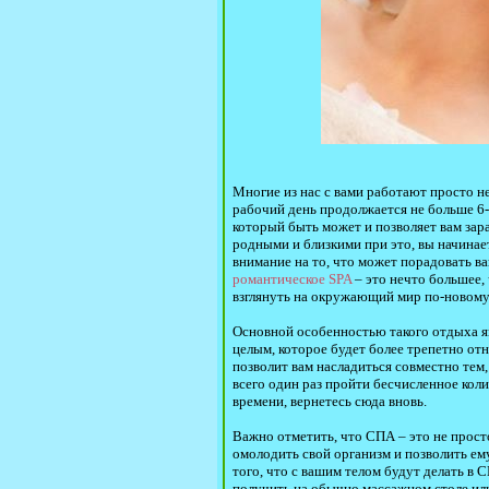
Многие из нас с вами работают просто не
рабочий день продолжается не больше 6-8
который быть может и позволяет вам зара
родными и близкими при это, вы начинае
внимание на то, что может порадовать ва
романтическое SPA
– это нечто большее, 
взглянуть на окружающий мир по-новому
Основной особенностью такого отдыха яв
целым, которое будет более трепетно отн
позволит вам насладиться совместно тем, 
всего один раз пройти бесчисленное ко
времени, вернетесь сюда вновь.
Важно отметить, что СПА – это не прос
омолодить свой организм и позволить ему
того, что с вашим телом будут делать в 
получить на обычно массажном столе или