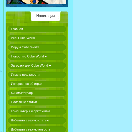
Навигация
Главная
WiKi Cube World
Форум Cube World
Новости о Cube World
Загрузки для Cube World
ь
Игры в реальности
Интересное об играх
Кинематограф
Полезные статьи
Компьютеры и оргтехника
Добавить свежую статью
Добавить свежую новость
й