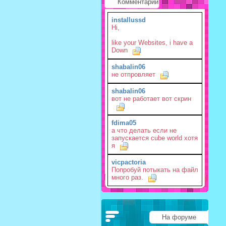
Комментарии
installussd
Hi,
like your Websites, i have a
Down
shabalin06
не отпровляет
shabalin06
вот не работает вот скрин
fdima05
а что делать если не
запускается cube world хотя
я
vicpactoria
Попробуй потыкать на файл
много раз.
На форуме