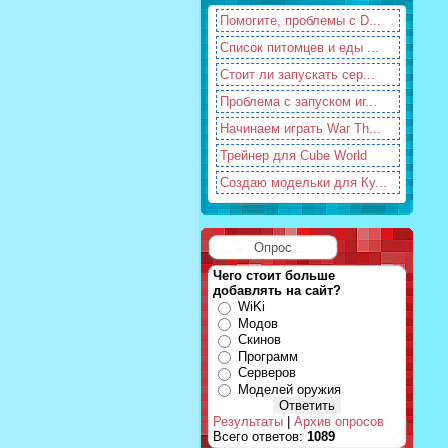
Помогите, проблемы с D...
Список питомцев и еды ...
Стоит ли запускать сер...
Проблема с запуском иг...
Начинаем играть War Th...
Трейнер для Cube World
Создаю модельки для Ку...
Опрос
Чего стоит больше
добавлять на сайт?
WiKi
Модов
Скинов
Программ
Серверов
Моделей оружия
Результаты
|
Архив опросов
Всего ответов:
1089