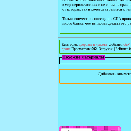
в мир первоклассных и не с чем не сравн
от которых так и хочется стремится к ч
Только совместное посещение СПА процед
много ближе, чем вы могли сделать это ра
Категория
:
Здоровье и красота
|
Добавил
:
GaV
двоих
Просмотров
:
992
|
Загрузок
:
|
Рейтинг
:
0
Похожие материалы
Добавлять коммент