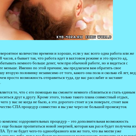
вероятное количество времени и хорошо, если у вас всего одна работа или же
 часов, а бывает так, что работа идет в вахтовом режиме и это просто ад,
батывать немного больше денег, чем при обычной работе, но и видеться с
те меньше. Именно по этой причине, мы предлагаем вам обратить свое
шу вторую половинку независимо от того, какого она пола и сколько ей лет, вед
чем просто возможность отправиться туда, где вас расслабят и заставят
.
ляется то, что с его помощью вы сможете немного сблизиться и стать единым
оситься друг к другу. Кроме этого, только такого плана совместный отдых,
чего у вас не когда не было, а это дорогого стоит и уж поверьте, стоит вам
личество СПА процедур совместно и вы уже через не большой промежуток
то комплекс оздоровительных процедур – это дополнительная возможность
 еще больше пропитаться новой энергией, которая как раз и будет получена из
СПА. Тут не будет чего-то однообразного или же того, что вы могли уже
 еще где-либо, тут у вас будет полноценная возможность погрузиться в голово