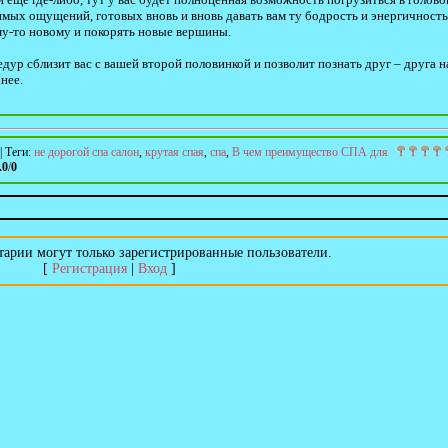
имых ощущений, готовых вновь и вновь давать вам ту бодрость и энергичность
ему-то новому и покорять новые вершины.
ур сблизит вас с вашей второй половинкой и позволит познать друг – друга н
нее.
|
Теги
:
не дорогой спа салон
,
крутая спая
,
спа
,
В чем преимущество СПА для
.0
/
0
арии могут только зарегистрированные пользователи.
[
Регистрация
|
Вход
]