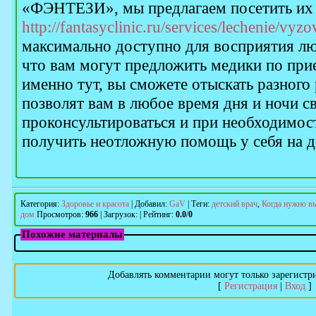
«ФЭНТЕЗИ», мы предлагаем посетить их
http://fantasyclinic.ru/services/lechenie/vy
максимально доступно для восприятия лю
что вам могут предложить медики по прие
именно тут, вы сможете отыскать разного
позволят вам в любое время дня и ночи св
проконсультироваться и при необходимос
получить неотложную помощь у себя на д
Категория
:
Здоровье и красота
|
Добавил
:
GaV
|
Теги
:
детский врач
,
Когда нужно вы
дом
Просмотров
:
966
|
Загрузок
:
|
Рейтинг
:
0.0
/
0
Похожие материалы
Добавлять комментарии могут только зарегистр
[
Регистрация
|
Вход
]