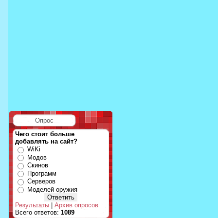
Опрос
Чего стоит больше
добавлять на сайт?
WiKi
Модов
Скинов
Программ
Серверов
Моделей оружия
Результаты
|
Архив опросов
Всего ответов:
1089