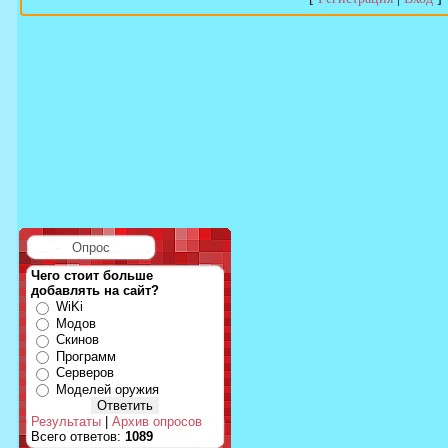
Опрос
Чего стоит больше
добавлять на сайт?
WiKi
Модов
Скинов
Программ
Серверов
Моделей оружия
Результаты
|
Архив опросов
Всего ответов:
1089