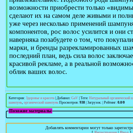
возможности приобрести только «видимы
сделают их на самом деле живыми и полны
уже через несколько применений шампуня
компонентов, рос волос усилится и они с
наверняка позабудете о том, что покупал
марки, и бренды разрекламированных шам
последний план, ведь сила волос заключае
красивой рекламе, а в реальной возможн
облик ваших волос.
Категория
:
Здоровье и красота
|
Добавил
:
GaV
|
Теги
:
Натуральный органический 
шампунь
,
органический шампунь
Просмотров
:
938
|
Загрузок
:
|
Рейтинг
:
0.0
/
0
Похожие материалы
Добавлять комментарии могут только зарегистр
[
Регистрация
|
Вход
]