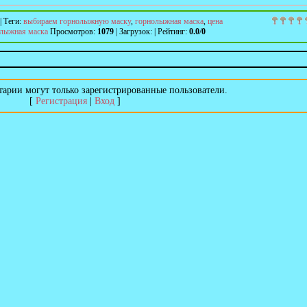
|
Теги
:
выбираем горнолыжную маску
,
горнолыжная маска
,
цена
олыжная маска
Просмотров
:
1079
|
Загрузок
:
|
Рейтинг
:
0.0
/
0
арии могут только зарегистрированные пользователи.
[
Регистрация
|
Вход
]