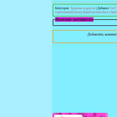
Категория
:
Здоровье и красота
|
Добавил
:
GaV
горнолыжной маске
,
Какой должна быть горн
Похожие материалы
Добавлять коммент