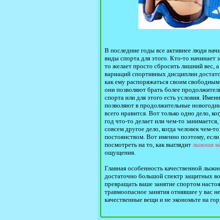
В последние годы все активнее люди нач
виды спорта для этого. Кто-то начинает 
то желает просто сбросить лишний вес, а
вариаций спортивных дисциплин достато
как ему распоряжаться своим свободным 
они позволяют брать более продолжитель
спорта или для этого есть условия. Имен
позволяют в продолжительные новогодние
всего нравится. Вот только одно дело, ко
год что-то делает или чем-то занимаетс
совсем другое дело, когда человек чем-т
постоянством. Вот именно поэтому, если
посмотреть на то, как выглядит
лыжная м
ощущения.
Главная особенность качественной лыжной
достаточно большой спектр защитных воз
превращать ваше занятие спортом настоя
травмоопасное занятия отнявшее у вас н
качественные вещи и не экономьте на го