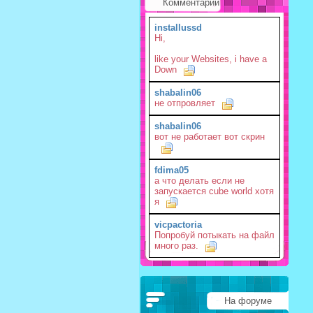
Комментарии
installussd
Hi,
like your Websites, i have a
Down
shabalin06
не отпровляет
shabalin06
вот не работает вот скрин
fdima05
а что делать если не
запускается cube world хотя
я
vicpactoria
Попробуй потыкать на файл
много раз.
На форуме