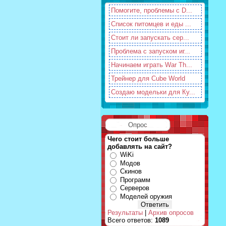
Помогите, проблемы с D...
Список питомцев и еды ...
Стоит ли запускать сер...
Проблема с запуском иг...
Начинаем играть War Th...
Трейнер для Cube World
Создаю модельки для Ку...
Опрос
Чего стоит больше
добавлять на сайт?
WiKi
Модов
Скинов
Программ
Серверов
Моделей оружия
Результаты
|
Архив опросов
Всего ответов:
1089