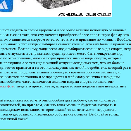
инают следить за своим здоровьем и все более активно использую различные
заниматься от того, что ему хочется приобрести более спортивную форму, кто-
 кто-то занимается спортом от того, что это его призвание по жизни… Вообще,
чно много и тут каждый выбирает самостоятельно, что ему больше нравится и
временем. Вот почему, чаще всего люди выбирают сезонные виды спорта, вед
ные отпускать и отправляться туда, где имеет место быть конкретные вид
но по этой причине, многим людям нравятся зимние виды спорта, которые
 праздники, а за тем еще и зимний отпуск насладиться тем, что им больше
гда что-то нравится и ты это используешь как некий потребитель, который раз в
я, а потом на продолжительный промежуток времени обо всем забывает, но
о занимается, постоянно и возвращается к любимому занятию с завидным
 вы любитель часто заниматься зимними видами спорта, то вам стоит
аска фото
, ведь это просто нечто, которое готово подарить вам невероятные
 маски является то, что она способна дать любому, кто ее использует
можностей, но при этом, именно такая маска не будет вам натирать и
щим адским испытание, которое в какой-то момент может перерасти в
е только здоровье, но и возможно собственную жизнь. Выбирайте только
рнолыжной маске!