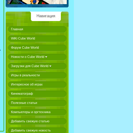
Навигация
Главная
WiKi Cube World
Форум Cube World
ь
Новости о Cube World
Загрузки для Cube World
Игры в реальности
Интересное об играх
Кинематограф
Полезные статьи
Компьютеры и оргтехника
Добавить свежую статью
Добавить свежую новость