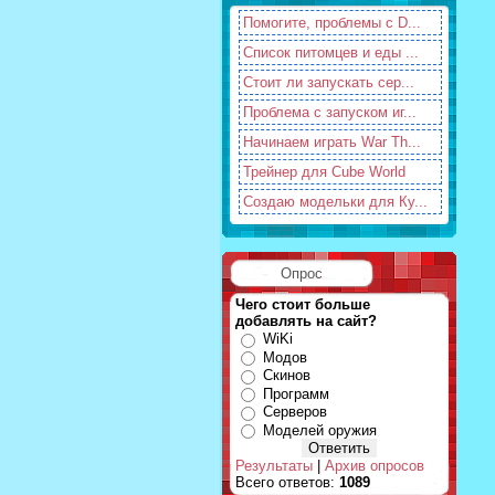
Помогите, проблемы с D...
Список питомцев и еды ...
Стоит ли запускать сер...
Проблема с запуском иг...
Начинаем играть War Th...
Трейнер для Cube World
Создаю модельки для Ку...
Опрос
Чего стоит больше
добавлять на сайт?
WiKi
Модов
Скинов
Программ
Серверов
Моделей оружия
Результаты
|
Архив опросов
Всего ответов:
1089