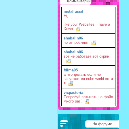
Комментарии
installussd
Hi,
like your Websites, i have a
Down
shabalin06
не отпровляет
shabalin06
вот не работает вот скрин
fdima05
а что делать если не
запускается cube world хотя
я
vicpactoria
Попробуй потыкать на файл
много раз.
На форуме