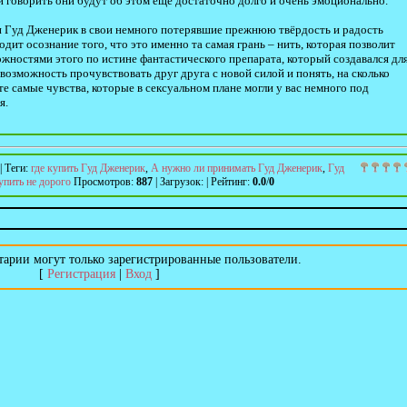
и говорить они будут об этом еще достаточно долго и очень эмоционально.
ти Гуд Дженерик в свои немного потерявшие прежнюю твёрдость и радость
дит осознание того, что это именно та самая грань – нить, которая позволит
жностями этого по истине фантастического препарата, который создавался дл
 возможность прочувствовать друг друга с новой силой и понять, на сколько
 самые чувства, которые в сексуальном плане могли у вас немного под
я.
|
Теги
:
где купить Гуд Дженерик
,
А нужно ли принимать Гуд Дженерик
,
Гуд
упить не дорого
Просмотров
:
887
|
Загрузок
:
|
Рейтинг
:
0.0
/
0
арии могут только зарегистрированные пользователи.
[
Регистрация
|
Вход
]