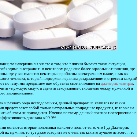
век, то наверняка вы знаете о том, что в жизни бывают такие ситуации,
необходимо выстраивать в некотором роде еще более взрослые отношения, где
роны, где у вас имеются некоторые проблемы в сексуальном плане, а как вы
ослого человека, который подвержен нервным раздражениям и стрессам кажды
от почему, мы предлагаем вам обратить свое внимание на
дженерик левитры
,
ичить «мужскую силу», а сделать сексуальные отношения между мужчиной и
ого эмоциональнее.
» и разного рода исследованиям, данный препарат не является не каким
став представляет собой только натуральные природные продукты, которые на
рить об этом не приходится. Именно поэтому, данный препарат совершенно не
 эффективность доказана в 99.9%.
ными остаются вторые половинки женского пола от того, что Гуд Дженерик
 их мужчин, то тут даже говорить не о чем, так как это лучшее из всего, что