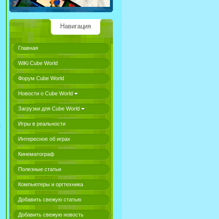
Навигация
Главная
WiKi Cube World
Форум Cube World
Новости о Cube World
Загрузки для Cube World
Игры в реальности
й
Интересное об играх
Кинематограф
Полезные статьи
Компьютеры и оргтехника
Добавить свежую статью
Добавить свежую новость