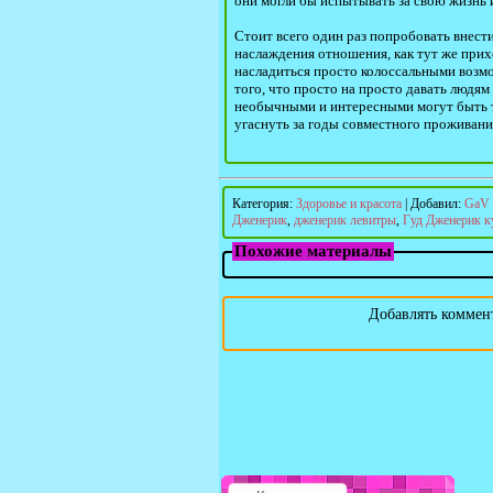
они могли бы испытывать за свою жизнь 
Стоит всего один раз попробовать внес
наслаждения отношения, как тут же прихо
насладиться просто колоссальными возмо
того, что просто на просто давать людям
необычными и интересными могут быть те
угаснуть за годы совместного проживани
Категория
:
Здоровье и красота
|
Добавил
:
GaV
Дженерик
,
дженерик левитры
,
Гуд Дженерик к
Похожие материалы
Добавлять коммент