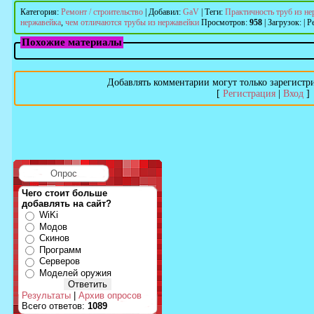
Категория
:
Ремонт / строительство
|
Добавил
:
GaV
|
Теги
:
Практичность труб из н
нержавейка
,
чем отличаются трубы из нержавейки
Просмотров
:
958
|
Загрузок
:
|
Р
Похожие материалы
Добавлять комментарии могут только зарегистр
[
Регистрация
|
Вход
]
Опрос
Чего стоит больше
добавлять на сайт?
WiKi
Модов
Скинов
Программ
Серверов
Моделей оружия
Результаты
|
Архив опросов
Всего ответов:
1089