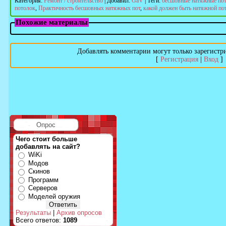
Категория
:
Ремонт / строительство
|
Добавил
:
GaV
|
Теги
:
бесшовные натяжные по
потолок
,
Практичность бесшовных натяжных пот
,
какой должен быть натяжной по
Похожие материалы
Добавлять комментарии могут только зарегистр
[
Регистрация
|
Вход
]
Опрос
Чего стоит больше
добавлять на сайт?
WiKi
Модов
Скинов
Программ
Серверов
Моделей оружия
Результаты
|
Архив опросов
Всего ответов:
1089