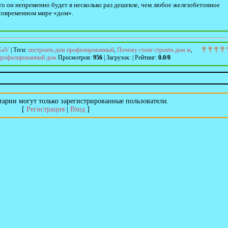
то он непременно будет в несколько раз дешевле, чем любое железобетонное
 современном мире «дом».
GaV
|
Теги
:
построить дом профилированный
,
Почему стоит строить дом м
,
 профилированный дом
Просмотров
:
956
|
Загрузок
:
|
Рейтинг
:
0.0
/
0
арии могут только зарегистрированные пользователи.
[
Регистрация
|
Вход
]