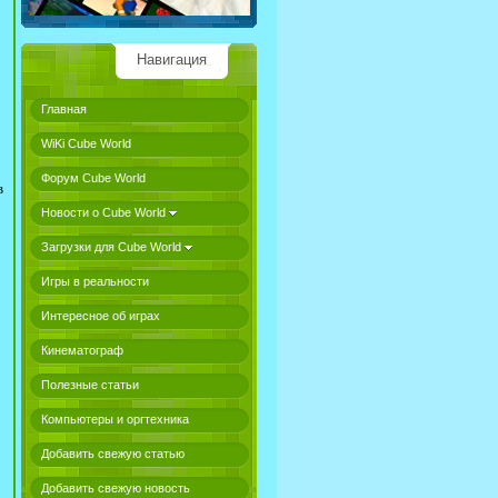
Навигация
Главная
WiKi Cube World
Форум Cube World
в
Новости о Cube World
Загрузки для Cube World
Игры в реальности
Интересное об играх
Кинематограф
Полезные статьи
Компьютеры и оргтехника
Добавить свежую статью
Добавить свежую новость