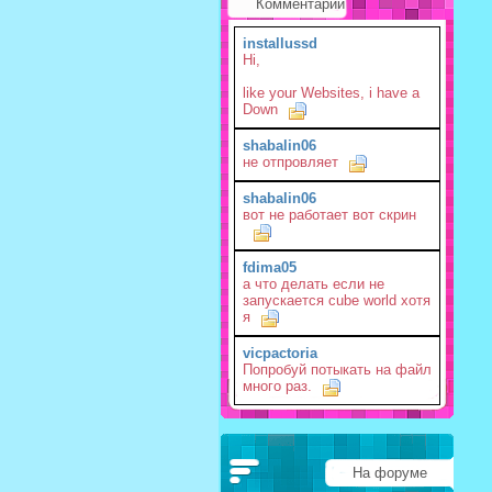
Комментарии
installussd
Hi,
like your Websites, i have a
Down
shabalin06
не отпровляет
shabalin06
вот не работает вот скрин
fdima05
а что делать если не
запускается cube world хотя
я
vicpactoria
Попробуй потыкать на файл
много раз.
На форуме