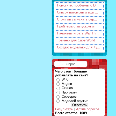
Помогите, проблемы с D...
Список питомцев и еды ...
Стоит ли запускать сер...
Проблема с запуском иг...
Начинаем играть War Th...
Трейнер для Cube World
Создаю модельки для Ку...
Опрос
Чего стоит больше
добавлять на сайт?
WiKi
Модов
Скинов
Программ
Серверов
Моделей оружия
Результаты
|
Архив опросов
Всего ответов:
1089