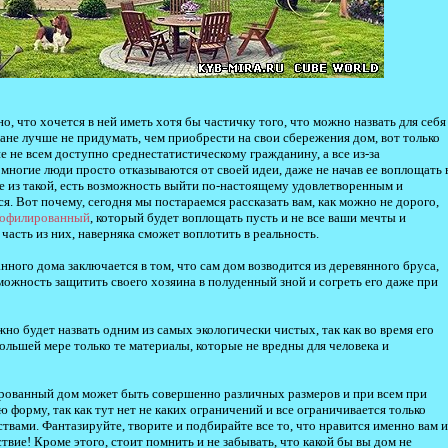
о, что хочется в ней иметь хотя бы частичку того, что можно назвать для себя
лане лучше не придумать, чем приобрести на свои сбережения дом, вот только
е не всем доступно среднестатистическому гражданину, а все из-за
многие люди просто отказываются от своей идеи, даже не начав ее воплощать 
же из такой, есть возможность выйти по-настоящему удовлетворенным и
я. Вот почему, сегодня мы постараемся рассказать вам, как можно не дорого,
рофилированный
, который будет воплощать пусть и не все ваши мечты и
асть из них, наверняка сможет воплотить в реальность.
ного дома заключается в том, что сам дом возводится из деревянного бруса,
ожность защитить своего хозяина в полуденный зной и согреть его даже при
жно будет назвать одним из самых экологически чистых, так как во время его
ольшей мере только те материалы, которые не вредны для человека и
ированный дом может быть совершенно различных размеров и при всем при
 форму, так как тут нет не каких ограничений и все ограничивается только
твами. Фантазируйте, творите и подбирайте все то, что нравится именно вам и
ствие! Кроме этого, стоит помнить и не забывать, что какой бы вы дом не