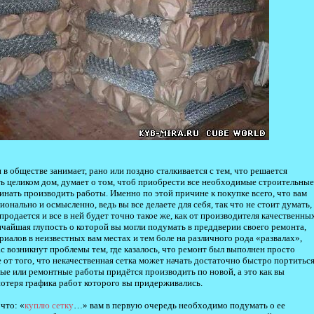
 в обществе занимает, рано или поздно сталкивается с тем, что решается
ь целиком дом, думает о том, чтоб приобрести все необходимые строительные
инать производить работы. Именно по этой причине к покупке всего, что вам
нально и осмысленно, ведь вы все делаете для себя, так что не стоит думать,
продается и все в ней будет точно такое же, как от производителя качественны
чайшая глупость о которой вы могли подумать в преддверии своего ремонта,
иалов в неизвестных вам местах и тем боле на различного рода «развалах»,
вас возникнут проблемы тем, где казалось, что ремонт был выполнен просто
се от того, что некачественная сетка может начать достаточно быстро портитьс
ные или ремонтные работы придётся производить по новой, а это как вы
потеря графика работ которого вы придерживались.
что: «
куплю сетку
…» вам в первую очередь необходимо подумать о ее