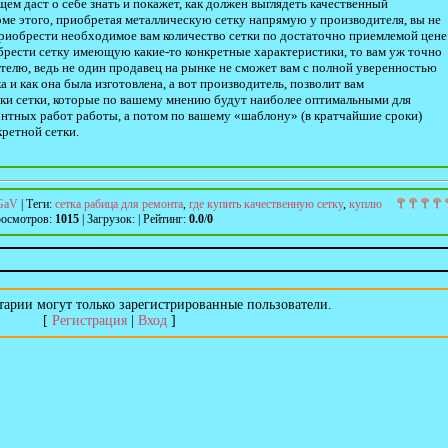
ем даст о себе знать и покажет, как должен выглядеть качественный
оме этого, приобретая металлическую сетку напрямую у производителя, вы не
 приобрести необходимое вам количество сетки по достаточно приемлемой цене
обрести сетку имеющую какие-то конкретные характеристики, то вам уж точно
елю, ведь не один продавец на рынке не сможет вам с полной уверенностью
ка и как она была изготовлена, а вот производитель, позволит вам
ики сетки, которые по вашему мнению будут наиболее оптимальными для
онтных работ работы, а потом по вашему «шаблону» (в кратчайшие сроки)
ретной сетки.
GaV
|
Теги
:
сетка рабица для ремонта
,
где купить качественную сетку
,
куплю
осмотров
:
1015
|
Загрузок
:
|
Рейтинг
:
0.0
/
0
арии могут только зарегистрированные пользователи.
[
Регистрация
|
Вход
]