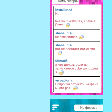
Комментарии
installussd
Hi,
like your Websites, i have a
Down
shabalin06
не отпровляет
shabalin06
вот не работает вот скрин
fdima05
а что делать если не
запускается cube world хотя
я
vicpactoria
Попробуй потыкать на файл
много раз.
На форуме