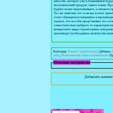
качестве, которое уже в ближайшем будущ
металлический продукт такого плана. Кр
будите за нее переплачивать, а сможете
Тут же заметим, что если вы хотите при
стоит обращаться напрямую к производит
сказать, что из себя представляет его сет
самостоятельно выбрать те характерист
конкретного вида строительных или рем
произведет необходимое количество конк
Категория
:
Ремонт / строительство
|
Добавил
:
сетку
,
Металлическая сетка в строительстве
Пр
Похожие материалы
Добавлять коммент