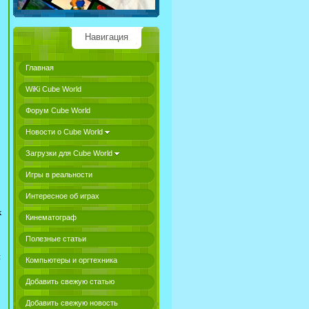
Навигация
Главная
WiKi Cube World
Форум Cube World
Новости о Cube World
Загрузки для Cube World
Игры в реальности
Интересное об играх
х
Кинематограф
Полезные статьи
я
Компьютеры и оргтехника
Добавить свежую статью
Добавить свежую новость