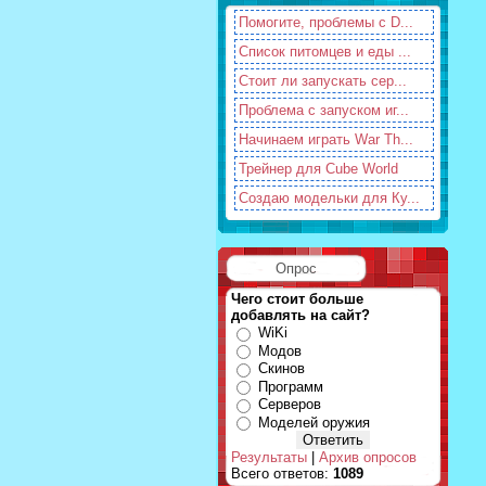
Помогите, проблемы с D...
Список питомцев и еды ...
Стоит ли запускать сер...
Проблема с запуском иг...
Начинаем играть War Th...
Трейнер для Cube World
Создаю модельки для Ку...
Опрос
Чего стоит больше
добавлять на сайт?
WiKi
Модов
Скинов
Программ
Серверов
Моделей оружия
Результаты
|
Архив опросов
Всего ответов:
1089