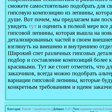
сможете самостоятельно подобрать для св
гипсовую композицию из лепнины, котора
душе. Вот почем, мы предлагаем вам посм
увидеть
тут
и оценить в полной мере все 
гипсовой лепнины, которая вышла на нов
детализированных частей в своем внешне
взглянуть на внешнею и внутреннею отде
Широкий спет различных гипсовых детале
подбор и составление композиций более 
красивыми. Тут же стоит отметить, что д
заказчиков, всегда можно подобрать альт
вариации гипсовой лепнины, которые буд
конкретным требованиям и идеям заказчи
Категория
:
Ремонт / строительство
|
Добавил
:
GaV
|
Теги
:
варианты гипсовой лепн