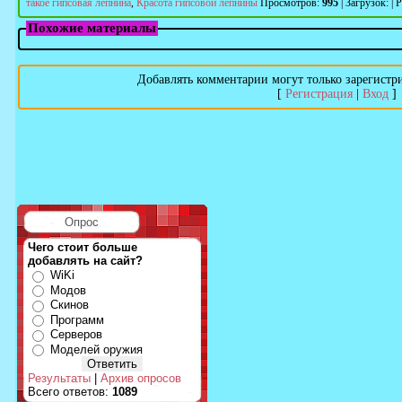
такое гипсовая лепнина
,
Красота гипсовой лепнины
Просмотров
:
995
|
Загрузок
:
|
Р
Похожие материалы
Добавлять комментарии могут только зарегистр
[
Регистрация
|
Вход
]
Опрос
Чего стоит больше
добавлять на сайт?
WiKi
Модов
Скинов
Программ
Серверов
Моделей оружия
Результаты
|
Архив опросов
Всего ответов:
1089