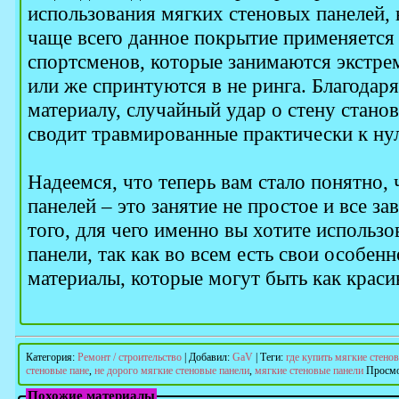
использования мягких стеновых панелей, 
чаще всего данное покрытие применяется 
спортсменов, которые занимаются экстр
или же спринтуются в не ринга. Благода
материалу, случайный удар о стену станов
сводит травмированные практически к ну
Надеемся, что теперь вам стало понятно,
панелей – это занятие не простое и все з
того, для чего именно вы хотите использо
панели, так как во всем есть свои особен
материалы, которые могут быть как краси
Категория
:
Ремонт / строительство
|
Добавил
:
GaV
|
Теги
:
где купить мягкие стено
стеновые пане
,
не дорого мягкие стеновые панели
,
мягкие стеновые панели
Просм
Похожие материалы