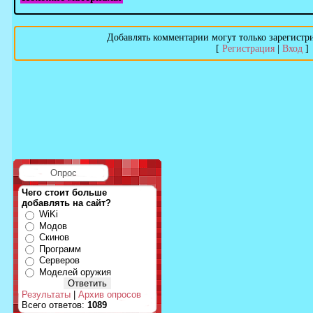
Добавлять комментарии могут только зарегистр
[
Регистрация
|
Вход
]
Опрос
Чего стоит больше
добавлять на сайт?
WiKi
Модов
Скинов
Программ
Серверов
Моделей оружия
Результаты
|
Архив опросов
Всего ответов:
1089