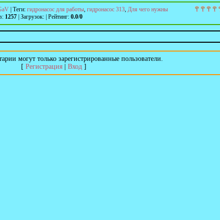
GaV
|
Теги
:
гидронасос для работы
,
гидронасос 313
,
Для чего нужны
в
:
1257
|
Загрузок
:
|
Рейтинг
:
0.0
/
0
арии могут только зарегистрированные пользователи.
[
Регистрация
|
Вход
]