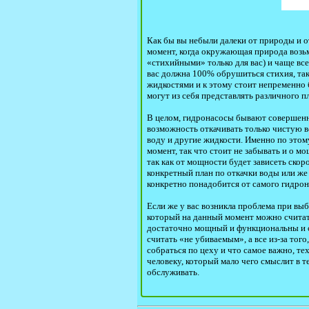
Как бы вы небыли далеки от природы и о
момент, когда окружающая природа возь
«стихийными» только для вас) и чаще все
вас должна 100% обрушиться стихия, так
жидкостями и к этому стоит непременно 
могут из себя представлять различного п
В целом, гидронасосы бывают совершенно
возможность откачивать только чистую во
воду и другие жидкости. Именно по этом
момент, так что стоит не забывать и о м
так как от мощности будет зависеть скор
конкретный план по откачки воды или же
конкретно понадобится от самого гидрон
Если же у вас возникла проблема при вы
который на данный момент можно считать
достаточно мощный и функциональны и с
считать «не убиваемым», а все из-за того
собраться по цеху и что самое важно, те
человеку, который мало чего смыслит в т
обслуживать.