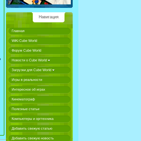
Навигация
Главная
WiKi Cube World
Форум Cube World
о
Новости о Cube World
Загрузки для Cube World
Игры в реальности
Интересное об играх
Кинематограф
Полезные статьи
Компьютеры и оргтехника
Добавить свежую статью
Добавить свежую новость