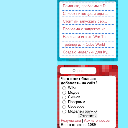
Помогите, проблемы с D...
Список питомцев и еды ...
Стоит ли запускать сер...
Проблема с запуском иг...
Начинаем играть War Th...
Трейнер для Cube World
Создаю модельки для Ку...
Опрос
Чего стоит больше
добавлять на сайт?
WiKi
Модов
Скинов
Программ
Серверов
Моделей оружия
Результаты
|
Архив опросов
Всего ответов:
1089