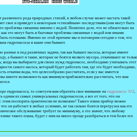
т различного рода природных стихий, в любом случае может настать такой
мет свое и приведет к некоторым «стихийным» последствиям (они могут быть
го проблемы связанны именно с водой. Понятное дело, что не обязательно на
 как это могут быть и бытовые проблемы связанные с водой или иными
быть готовыми. Именно по этой причине мы и поговорим сегодня о том, что
лана гидронасосы и какие они бывают.
 разные и под различных задачи, так как бывают насосы, которые имеют
ду, а бывают и такие, которые не боятся мелкого мусора, откачивают не тольк
у, когда вы выбираете для своих нужд гидронасос, необходимо учитывать этот
ощности самого насоса, который будет работать там, где это будет необходимо,
ость откачки воды, что целесообразно рассчитать, если у вас имеется
 вы имеете возможность как минимум приблизительно рассчитать, что вам
асоса.
боре гидронасоса, то советуем вам обратить свое внимание на
гидронасос 313
,
 одним из самых универсальных гидронасосов, а все от того, что он
 этим поспорить практически не возможно! Такого плана прибор можно
, что он работает в любых условиях, не так сильно боится перегрузок как его
хническое обслуживание требует по минимуму, а это значит, что любому
ехнике такого плана, будет с ним на много проще разобраться и тем более его