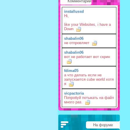
Комментарии
installussd
Hi,
like your Websites, i have a
Down
shabalin06
не отпровляет
shabalin06
вот не работает вот скрин
fdima05
а что делать если не
запускается cube world хотя
я
vicpactoria
Попробуй потыкать на файл
много раз.
На форуме