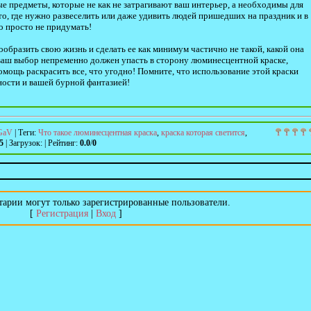
е предметы, которые не как не затрагивают ваш интерьер, а необходимы для
то, где нужно развеселить или даже удивить людей пришедших на праздник и в
о просто не придумать!
нообразить свою жизнь и сделать ее как минимум частично не такой, какой она
, ваш выбор непременно должен упасть в сторону люминесцентной краске,
омощь раскрасить все, что угодно! Помните, что использование этой краски
ности и вашей бурной фантазией!
GaV
|
Теги
:
Что такое люминесцентная краска
,
краска которая светится
,
5
|
Загрузок
:
|
Рейтинг
:
0.0
/
0
арии могут только зарегистрированные пользователи.
[
Регистрация
|
Вход
]