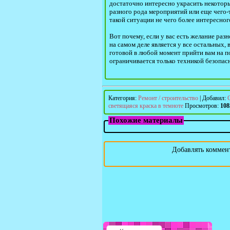
достаточно интересно украсить некоторы
разного рода мероприятий или еще чего-
такой ситуации не чего более интересног
Вот почему, если у вас есть желание раз
на самом деле является у все остальных
готовой в любой момент прийти вам на п
ограничивается только техникой безопас
Категория
:
Ремонт / строительство
|
Добавил
:
светящаяся краска в темноте
Просмотров
:
108
Похожие материалы
Добавлять коммент