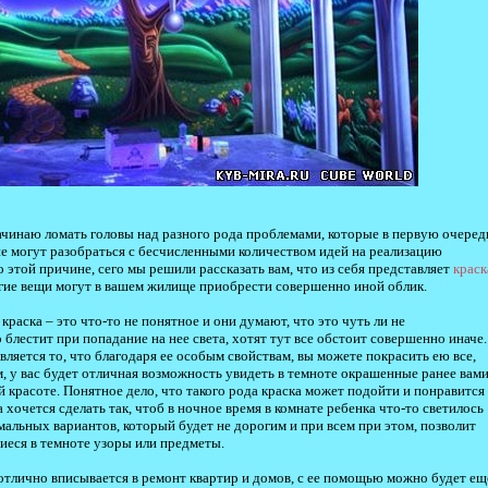
начинаю ломать головы над разного рода проблемами, которые в первую очеред
 не могут разобраться с бесчисленными количеством идей на реализацию
 этой причине, сего мы решили рассказать вам, что из себя представляет
краск
гие вещи могут в вашем жилище приобрести совершенно иной облик.
аска – это что-то не понятное и они думают, что это чуть ли не
блестит при попадание на нее света, хотят тут все обстоит совершенно иначе.
ляется то, что благодаря ее особым свойствам, вы можете покрасить ею все,
м, у вас будет отличная возможность увидеть в темноте окрашенные ранее вам
 красоте. Понятное дело, что такого рода краска может подойти и понравится
да хочется сделать так, чтоб в ночное время в комнате ребенка что-то светилось
мальных вариантов, который будет не дорогим и при всем при этом, позволит
иеся в темноте узоры или предметы.
отлично вписывается в ремонт квартир и домов, с ее помощью можно будет ещ