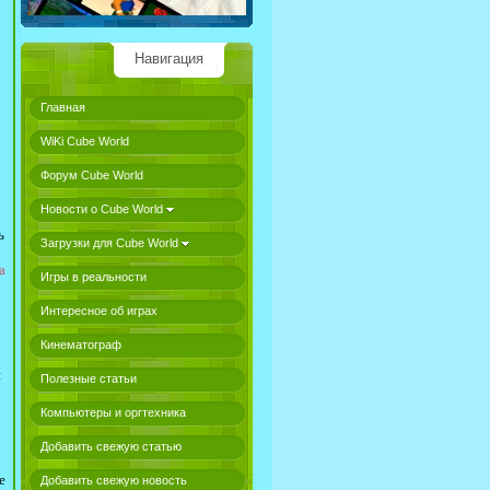
Навигация
Главная
WiKi Cube World
Форум Cube World
Новости о Cube World
ь
Загрузки для Cube World
а
Игры в реальности
Интересное об играх
Кинематограф
и
Полезные статьи
Компьютеры и оргтехника
Добавить свежую статью
е
Добавить свежую новость