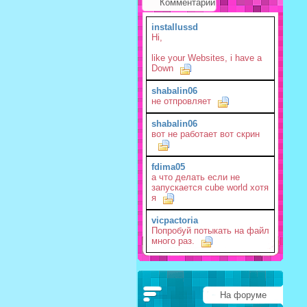
Комментарии
installussd
Hi,
like your Websites, i have a
Down
shabalin06
не отпровляет
shabalin06
вот не работает вот скрин
fdima05
а что делать если не
запускается cube world хотя
я
vicpactoria
Попробуй потыкать на файл
много раз.
На форуме