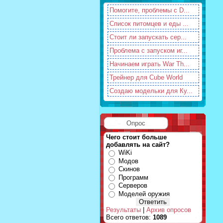
Помогите, проблемы с D...
Список питомцев и еды ...
Стоит ли запускать сер...
Проблема с запуском иг...
Начинаем играть War Th...
Трейнер для Cube World
Создаю модельки для Ку...
Опрос
Чего стоит больше
добавлять на сайт?
WiKi
Модов
Скинов
Программ
Серверов
Моделей оружия
Результаты
|
Архив опросов
Всего ответов:
1089