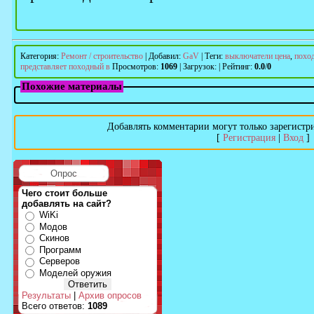
Категория
:
Ремонт / строительство
|
Добавил
:
GaV
|
Теги
:
выключатели цена
,
похо
представляет походный в
Просмотров
:
1069
|
Загрузок
:
|
Рейтинг
:
0.0
/
0
Похожие материалы
Добавлять комментарии могут только зарегистр
[
Регистрация
|
Вход
]
Опрос
Чего стоит больше
добавлять на сайт?
WiKi
Модов
Скинов
Программ
Серверов
Моделей оружия
Результаты
|
Архив опросов
Всего ответов:
1089