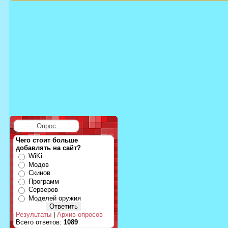
Опрос
Чего стоит больше
добавлять на сайт?
WiKi
Модов
Скинов
Программ
Серверов
Моделей оружия
Результаты
|
Архив опросов
Всего ответов:
1089