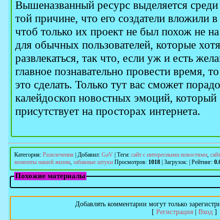
Вышеназванный ресурс выделяется среди 
той причине, что его создатели вложили в
чтоб только их проект не был похож не на
для обычных пользователей, которые хотя
развлекаться, так что, если уж и есть жел
главное познавательно провести время, то
это сделать. Только тут вас сможет порад
калейдоскоп новостных эмоций, который 
присутствует на просторах интернета.
Категория
:
Развлечения
|
Добавил
:
GaV
|
Теги
:
сайт с интересными новостями
,
сай
моменты нашей жизни
,
забавные штуки
Просмотров
:
1018
|
Загрузок
:
|
Рейтинг
:
0.
Похожие материалы
Добавлять комментарии могут только зарегистр
[
Регистрация
|
Вход
]