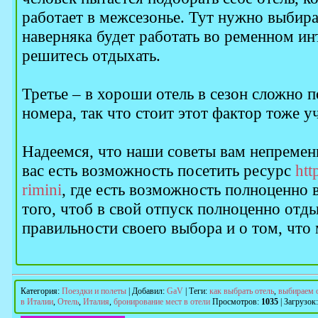
работает в межсезонье. Тут нужно выбира
наверняка будет работать во ременном ин
решитесь отдыхать.
Третье – в хороши отель в сезон сложно 
номера, так что стоит этот фактор тоже у
Надеемся, что наши советы вам непременн
вас есть возможность посетить ресурс
htt
rimini
, где есть возможность полноценно 
того, чтоб в свой отпуск полноценно отды
правильности своего выбора и о том, что
Категория
:
Поездки и полеты
|
Добавил
:
GaV
|
Теги
:
как выбрать отель
,
выбираем 
в Италии
,
Отель
,
Италия
,
бронирование мест в отели
Просмотров
:
1035
|
Загрузок