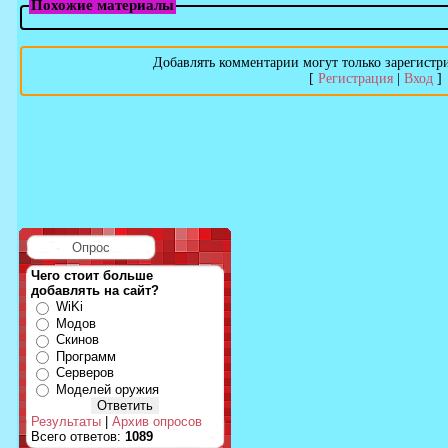
Похожие материалы
Добавлять комментарии могут только зарегистр
[
Регистрация
|
Вход
]
Опрос
Чего стоит больше
добавлять на сайт?
WiKi
Модов
Скинов
Программ
Серверов
Моделей оружия
Результаты
|
Архив опросов
Всего ответов:
1089