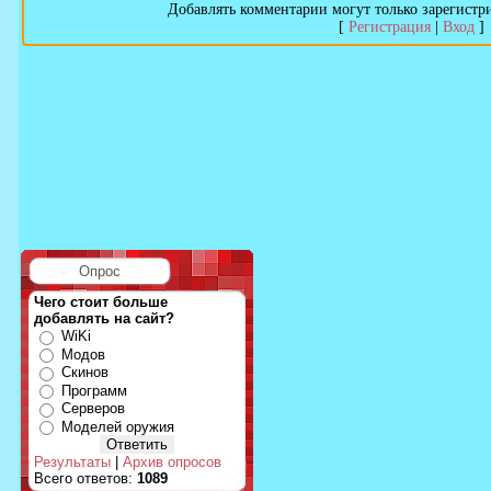
Добавлять комментарии могут только зарегистр
[
Регистрация
|
Вход
]
Опрос
Чего стоит больше
добавлять на сайт?
WiKi
Модов
Скинов
Программ
Серверов
Моделей оружия
Результаты
|
Архив опросов
Всего ответов:
1089