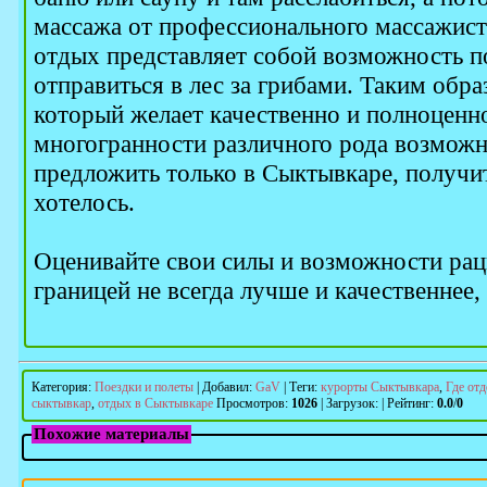
массажа от профессионального массажиста,
отдых представляет собой возможность п
отправиться в лес за грибами. Таким обр
который желает качественно и полноценно
многогранности различного рода возможн
предложить только в Сыктывкаре, получит
хотелось.
Оценивайте свои силы и возможности рац
границей не всегда лучше и качественнее
Категория
:
Поездки и полеты
|
Добавил
:
GaV
|
Теги
:
курорты Сыктывкара
,
Где от
сыктывкар
,
отдых в Сыктывкаре
Просмотров
:
1026
|
Загрузок
:
|
Рейтинг
:
0.0
/
0
Похожие материалы