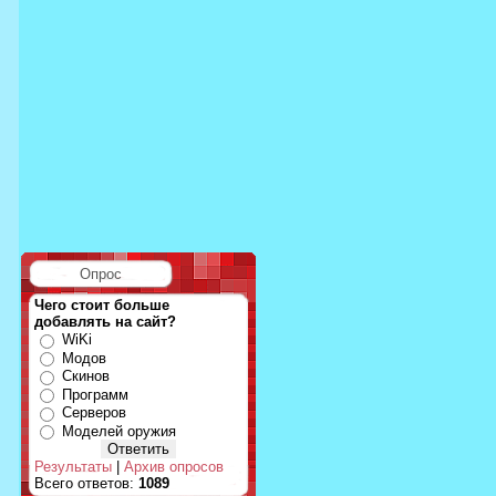
Опрос
Чего стоит больше
добавлять на сайт?
WiKi
Модов
Скинов
Программ
Серверов
Моделей оружия
Результаты
|
Архив опросов
Всего ответов:
1089