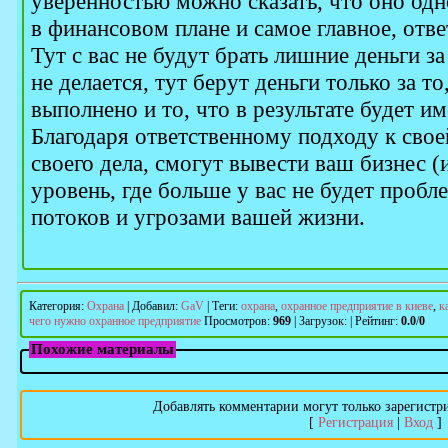
уверенностью можно сказать, что оно од
в финансовом плане и самое главное, отве
Тут с вас не будут брать лишние деньги за
не делается, тут берут деньги только за т
выполнено и то, что в результате будет им
Благодаря ответственному подходу к сво
своего дела, смогут вывести ваш бизнес (и
уровень, где больше у вас не будет проб
потоков и угрозами вашей жизни.
Категория
:
Охрана
|
Добавил
:
GaV
|
Теги
:
охрана
,
охранное предприятие в киеве
,
к
чего нужно охранное предприятие
Просмотров
:
969
|
Загрузок
:
|
Рейтинг
:
0.0
/
0
Похожие материалы
Добавлять комментарии могут только зарегистр
[
Регистрация
|
Вход
]