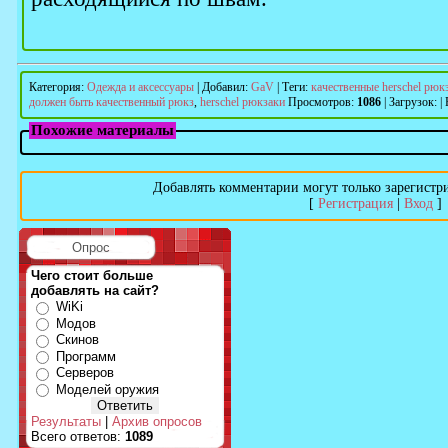
Категория
:
Одежда и аксессуары
|
Добавил
:
GaV
|
Теги
:
качественные herschel рюк
должен быть качественный рюкз
,
herschel рюкзаки
Просмотров
:
1086
|
Загрузок
:
|
Похожие материалы
Добавлять комментарии могут только зарегистр
[
Регистрация
|
Вход
]
Опрос
Чего стоит больше
добавлять на сайт?
WiKi
Модов
Скинов
Программ
Серверов
Моделей оружия
Результаты
|
Архив опросов
Всего ответов:
1089