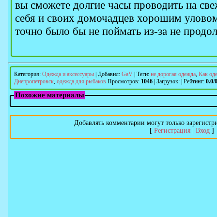
вы сможете долгие часы проводить на све
себя и своих домочадцев хорошим уловом
точно было бы не поймать из-за не продо
Категория
:
Одежда и аксессуары
|
Добавил
:
GaV
|
Теги
:
не дорогая одежда
,
Как од
Днепропетровск
,
одежда для рыбаков
Просмотров
:
1046
|
Загрузок
:
|
Рейтинг
:
0.0
/
Похожие материалы
Добавлять комментарии могут только зарегистр
[
Регистрация
|
Вход
]