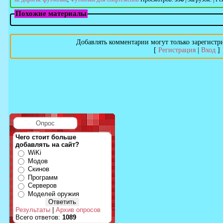
Похожие материалы
Добавлять комментарии могут только зарегистр
[
Регистрация
|
Вход
]
Опрос
Чего стоит больше
добавлять на сайт?
WiKi
Модов
Скинов
Программ
Серверов
Моделей оружия
Результаты
|
Архив опросов
Всего ответов:
1089