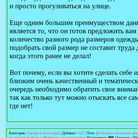
и просто прогуливаться на улице.
Еще одним большим преимуществом данн
является то, что он готов предложить вам
количество разного рода размеров одежды
подобрать свой размер не составит труда 
когда этого ранее не делал!
Вот почему, если вы хотите сделать себе
близким очень качественный и тематическ
очередь необходимо обратить свое вниман
так как только тут можно отыскать все са
где нет!
Категория
:
Одежда и аксессуары
|
Добавил
:
GaV
|
Теги
:
футболки с логотипом арм
не дорогие футболки
,
Футболки для спортсменов
Просмотров
:
998
|
Загрузок
:
|
Ре