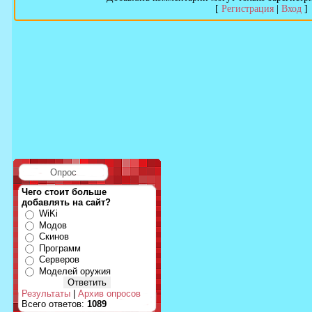
[
Регистрация
|
Вход
]
Опрос
Чего стоит больше
добавлять на сайт?
WiKi
Модов
Скинов
Программ
Серверов
Моделей оружия
Результаты
|
Архив опросов
Всего ответов:
1089