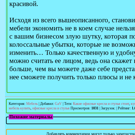
красивой.
Исходя из всего вышеописанного, станови
мебели экономить не в коем случае нельзя
с вашим бизнесом злую шутку, которая п
колоссальные убытки, которые не возмож
изменить… Только качественную и удобн
можно считать ее лицом, ведь она скажет
больше, чем вы можете даже себе предста
нее сможете получить только плюсы и не 
Категория
:
Мебель
|
Добавил
:
GaV
|
Теги
:
Какие офисные кресла и стулья стоит
,
ку
мебель купить
,
офисные кресла и стулья
Просмотров
:
1031
|
Загрузок
:
|
Рейтинг
:
1.
Похожие материалы
Добавлять комментарии могут только зарегистр