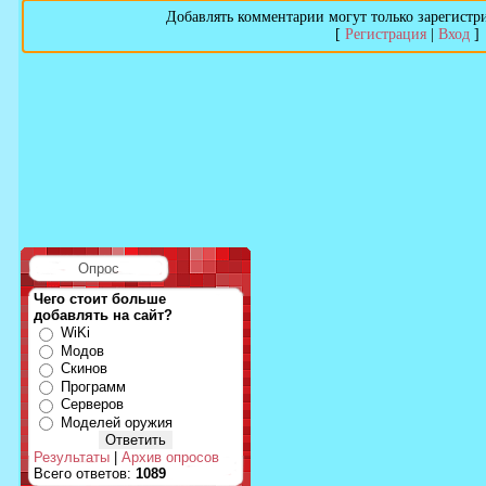
Добавлять комментарии могут только зарегистр
[
Регистрация
|
Вход
]
Опрос
Чего стоит больше
добавлять на сайт?
WiKi
Модов
Скинов
Программ
Серверов
Моделей оружия
Результаты
|
Архив опросов
Всего ответов:
1089