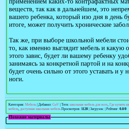
применением каких-то контрафактных ма
веществ, так как в дальнейшем, это непре
вашего ребенка, который изо дня в день б
итоге, может получить хронические забол
Так же, при выборе школьной мебели сто
то, как именно выглядит мебель и какую о
этого завис, будет ли вашему ребенку удо
занимаясь за конкретной партой и на конк
будет очень сильно от этого уставать и у 
ноги.
Категория
:
Мебель
|
Добавил
:
GaV
|
Теги
:
школьная мебель для всех
,
Где купить ш
мебель
,
доступная школьная мебель
Просмотров
:
1128
|
Загрузок
:
|
Рейтинг
:
0.0
/
0
Похожие материалы